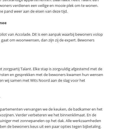
ners verdienen een veilige en mooie plek om te wonen.
e pand weer aan de eisen van deze tijd.
 mee
ilot van Accolade. Dit is een aanpak waarbij bewoners volop
 gaat om woonwensen, dan zijn zij de expert. Bewoners
 zorgpartij Talant. Elke stap is zorgvuldig afgestemd met de
komsten en gesprekken met de bewoners kwamen hun wensen
en wij samen met Wits Noord aan de slag voor het
r
appartementen vervangen we de keuken, de badkamer en het
kozijnen. Verder verbeteren we het binnenklimaat. En de
uiniger met zonnepanelen op het dak. Alle werkzaamheden
en de bewoners keus uit een paar opties tegen bijbetaling.