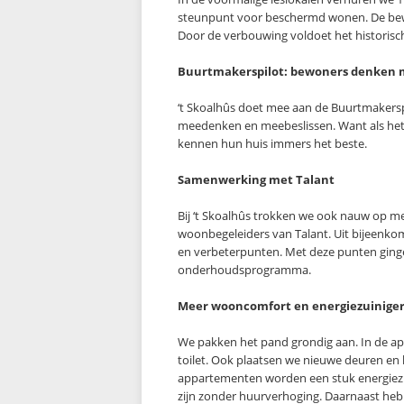
steunpunt voor beschermd wonen. De bewo
Door de verbouwing voldoet het historisch
Buurtmakerspilot: bewoners denken
‘t Skoalhûs doet mee aan de Buurtmakersp
meedenken en meebeslissen. Want als het
kennen hun huis immers het beste.
Samenwerking met Talant
Bij ‘t Skoalhûs trokken we ook nauw op met
woonbegeleiders van Talant. Uit bijeen
en verbeterpunten. Met deze punten ging
onderhoudsprogramma.
Meer wooncomfort en energiezuinige
We pakken het pand grondig aan. In de 
toilet. Ook plaatsen we nieuwe deuren en 
appartementen worden een stuk energiez
zijn zonder huurverhoging. Daarnaast hebb