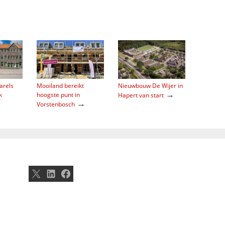
arels
Mooiland bereikt
Nieuwbouw De Wijer in
→
k
hoogste punt in
Hapert van start
→
Vorstenbosch
X
LinkedIn
Facebook