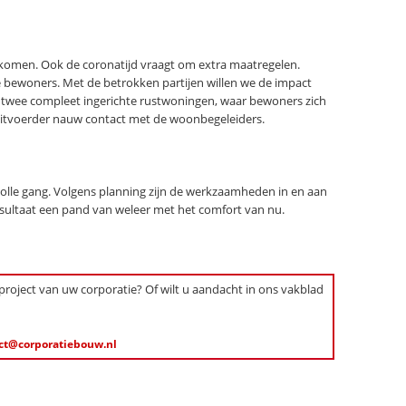
orkomen. Ook de coronatijd vraagt om extra maatregelen.
bewoners. Met de betrokken partijen willen we de impact
n twee compleet ingerichte rustwoningen, waar bewoners zich
uitvoerder nauw contact met de woonbegeleiders.
volle gang. Volgens planning zijn de werkzaamheden in en aan
esultaat een pand van weleer met het comfort van nu.
 project van uw corporatie? Of wilt u aandacht in ons vakblad
ct@corporatiebouw.nl