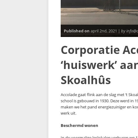
Published on
april 2nd, 2021 |
by info@
Corporatie Ac
‘huiswerk’ aan
Skoalhûs
Accolade gaat flink aan de slag met ‘t Sk
school is gebouwd in 1930. Deze werd i
maken we het pand energiezuiniger en k
werk uit.
Beschermd wonen
In de voormalige leslokalen verhuren we 