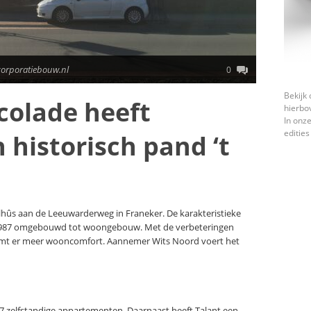
corporatiebouw.nl
0
Bekijk 
colade heeft
hierbo
In onze
edities
 historisch pand ‘t
oalhûs aan de Leeuwarderweg in Franeker. De karakteristieke
n 1987 omgebouwd tot woongebouw. Met de verbeteringen
omt er meer wooncomfort. Aannemer Wits Noord voert het
17 zelfstandige appartementen. Daarnaast heeft Talant een