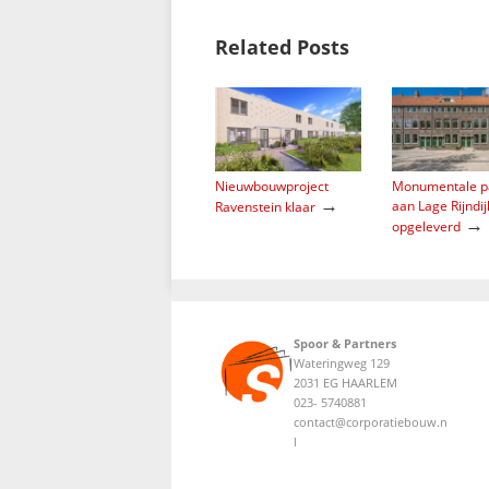
Related Posts
Nieuwbouwproject
Monumentale p
→
aan Lage Rijndij
Ravenstein klaar
→
opgeleverd
Spoor & Partners
Wateringweg 129
2031 EG HAARLEM
023- 5740881
contact@corporatiebouw.n
l