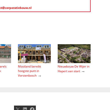
ct@corporatiebouw.nl
arels
Mooiland bereikt
Nieuwbouw De Wijer in
→
k
hoogste punt in
Hapert van start
→
Vorstenbosch
X
LinkedIn
Facebook