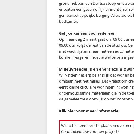
grond hebben een Delftse stoep en de won
er buiten een gezamenlijk binnenterrein w
gemeenschappelijke berging. Alle studio’
badkamer.
Gelijke kansen voor iedereen
Op maandag 2 maart gaat om 09.00 uur ee
09.00 uur volgt de rest van de studio’s. 
met wachtlijsten maar met een automatisc
kunnen reageren moet je wel bij ons inge
Milieuvriendelijk en energiezuinig wo
Wij vinden het erg belangrijk dat wonen be
omgaan met het milieu. Dat vraagt om cre
eerst kleine circulaire woningen in: woni
onderhoudsarme materialen die in de toe
de gemêleerde woonwijk op het Robson wee
Klik hier voor meer informatie
Wilt u hier een bericht plaatsen over een
Corporatiebouw
voor uw project?