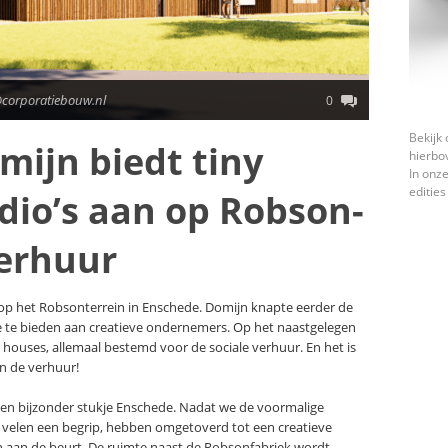
@corporatiebouw.nl
0
Bekijk 
mijn biedt tiny
hierbo
In onze
edities
dio’s aan op Robson-
verhuur
op het Robsonterrein in Enschede. Domijn knapte eerder de
 te bieden aan creatieve ondernemers. Op het naastgelegen
 houses, allemaal bestemd voor de sociale verhuur. En het is
n de verhuur!
een bijzonder stukje Enschede. Nadat we de voormalige
velen een begrip, hebben omgetoverd tot een creatieve
in aan de beurt. De ruimte naast de Robsonfabriek wordt