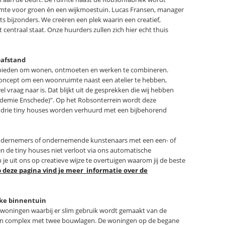
uimte voor groen én een wijkmoestuin. Lucas Fransen, manager
 bijzonders. We creëren een plek waarin een creatief,
centraal staat. Onze huurders zullen zich hier echt thuis
pafstand
d bieden om wonen, ontmoeten en werken te combineren.
 concept om een woonruimte naast een atelier te hebben,
el vraag naar is. Dat blijkt uit de gesprekken die wij hebben
demie Enschede)”. Op het Robsonterrein wordt deze
e drie tiny houses worden verhuurd met een bijbehorend
 ondernemers of ondernemende kunstenaars met een een- of
e tiny houses niet verloot via ons automatische
e uit ons op creatieve wijze te overtuigen waarom jij de beste
 deze pagina vind je meer informatie over de
jke binnentuin
ge woningen waarbij er slim gebruik wordt gemaakt van de
een complex met twee bouwlagen. De woningen op de begane