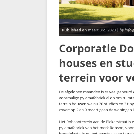
Published on
maart 3rd, 2020 |
by info
Corporatie Do
houses en stu
terrein voor 
De afgelopen maanden is er veel gebeurd 
voormalige pyjamafabriek al op om ruimte
terrein bouwen we nu 20 studio’s en 3 tiny
zover: op 2 en 9 maart gaan de woningen i
Het Robsonterrein aan de Blekerstraat is 
pyjamafabriek van het merk Robson, voor 
broedplaats, is nu het naastgelegen terre