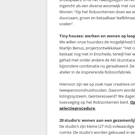
ingericht als een diverse woonwijk met r
Wonen: “Op het Robsonterrein doen we iets
duurzaam, groen en betaalbaar leefklimaat 
voelen”.
Tiny houses: werken en wonen op loo
We willen onze huurders de mogelijkhei
Marlijn Benus, projectontwikkelaar: “Het
bestaat nog niet in Enschede, terwijl hier w
gehad met onder andere de AKI (kunstaca
bijzondere combinatie nu gerealiseerd. D
atelier in de inspirerende Robsonfabriek.
Hiervoor zijn we op zoek naar creatieve
tweepersoonshuishouden. Daarom worden d
lotingssysteem. Geïnteresseerd? We dagen j
toevoeging op het Robsonterrein bent.
Op
selectieprocedure
.
20 studio’s: wonen aan een gezamenli
De studio’s zijn kleine (27 m2) volwaardi
ruimte. De studio’s worden gebouwd in 