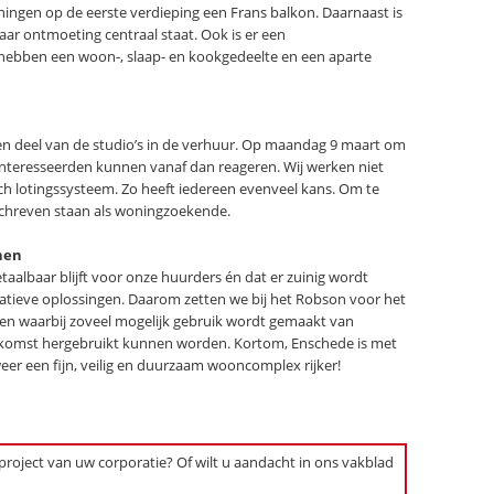
ingen op de eerste verdieping een Frans balkon. Daarnaast is
aar ontmoeting centraal staat. Ook is er een
s hebben een woon-, slaap- en kookgedeelte en een aparte
n deel van de studio’s in de verhuur. Op maandag 9 maart om
Geïnteresseerden kunnen vanaf dan reageren. Wij werken niet
h lotingssysteem. Zo heeft iedereen evenveel kans. Om te
schreven staan als woningzoekende.
nen
taalbaar blijft voor onze huurders én dat er zuinig wordt
atieve oplossingen. Daarom zetten we bij het Robson voor het
ngen waarbij zoveel mogelijk gebruik wordt gemaakt van
komst hergebruikt kunnen worden. Kortom, Enschede is met
r een fijn, veilig en duurzaam wooncomplex rijker!
 project van uw corporatie? Of wilt u aandacht in ons vakblad