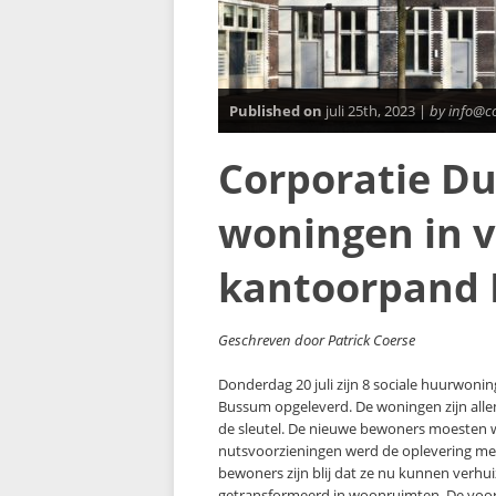
Published on
juli 25th, 2023 |
by info@c
Corporatie D
woningen in 
kantoorpand
Geschreven door Patrick Coerse
Donderdag 20 juli zijn 8 sociale huurwoni
Bussum opgeleverd. De woningen zijn all
de sleutel. De nieuwe bewoners moesten w
nutsvoorzieningen werd de oplevering met 
bewoners zijn blij dat ze nu kunnen verhu
getransformeerd in woonruimten. De voorm