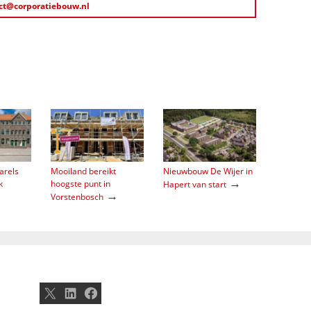
ct@corporatiebouw.nl
arels
Mooiland bereikt
Nieuwbouw De Wijer in
→
k
hoogste punt in
Hapert van start
→
Vorstenbosch
X
LinkedIn
Facebook