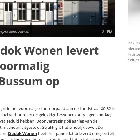
orporatiebouw.nl
0
Bekijk 
udok Wonen levert
hierbo
In onze
edities
voormalig
 Bussum op
ngen in het voormalige kantoorpand aan de Landstraat 80-82 in
emaal verhuurd en de gelukkige bewoners ontvingen vandaag
at geduld hebben. Door vertraging bij aanleg van de
maanden uitgesteld. Gelukkig is het eindelijk zover. De
izen.
Dudok Wonen
heeft het pand, dat drie verdiepingen telt,
alige kantoorruimten zijn verbouwd tot in totaal acht