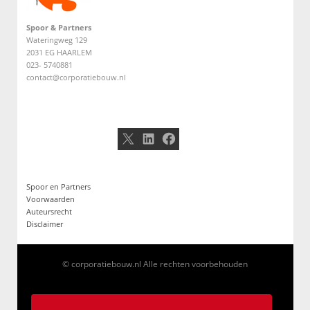
Spoor & Partners
Wateringweg 129
2031 EG HAARLEM
023- 5740881
contact@corporatiebouw.nl
X
LinkedIn
Facebook
Spoor en Partners
Voorwaarden
Auteursrecht
Disclaimer
© corporatiebouw.nl Alle rechten voorbehouden