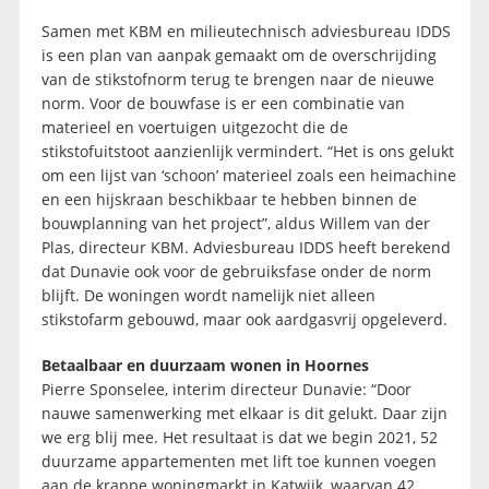
Samen met KBM en milieutechnisch adviesbureau IDDS
is een plan van aanpak gemaakt om de overschrijding
van de stikstofnorm terug te brengen naar de nieuwe
norm. Voor de bouwfase is er een combinatie van
materieel en voertuigen uitgezocht die de
stikstofuitstoot aanzienlijk vermindert. “Het is ons gelukt
om een lijst van ‘schoon’ materieel zoals een heimachine
en een hijskraan beschikbaar te hebben binnen de
bouwplanning van het project”, aldus Willem van der
Plas, directeur KBM. Adviesbureau IDDS heeft berekend
dat Dunavie ook voor de gebruiksfase onder de norm
blijft. De woningen wordt namelijk niet alleen
stikstofarm gebouwd, maar ook aardgasvrij opgeleverd.
Betaalbaar en duurzaam wonen in Hoornes
Pierre Sponselee, interim directeur Dunavie: “Door
nauwe samenwerking met elkaar is dit gelukt. Daar zijn
we erg blij mee. Het resultaat is dat we begin 2021, 52
duurzame appartementen met lift toe kunnen voegen
aan de krappe woningmarkt in Katwijk, waarvan 42