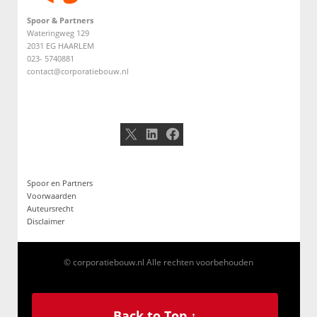
Spoor & Partners
Wateringweg 129
2031 EG HAARLEM
023- 5740881
contact@corporatiebouw.nl
X
LinkedIn
Facebook
Spoor en Partners
Voorwaarden
Auteursrecht
Disclaimer
© corporatiebouw.nl Alle rechten voorbehouden
Back to Top ↑