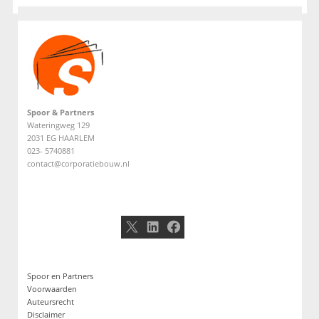
Spoor & Partners
Wateringweg 129
2031 EG HAARLEM
023- 5740881
contact@corporatiebouw.nl
X
LinkedIn
Facebook
Spoor en Partners
Voorwaarden
Auteursrecht
Disclaimer