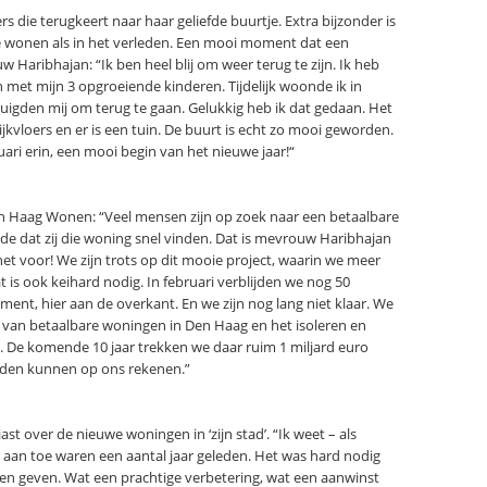
die terugkeert naar haar geliefde buurtje. Extra bijzonder is
 te wonen als in het verleden. Een mooi moment dat een
 Haribhajan: “Ik ben heel blij om weer terug te zijn. Ik heb
 met mijn 3 opgroeiende kinderen. Tijdelijk woonde ik in
ertuigden mij om terug te gaan. Gelukkig heb ik dat gedaan. Het
lijkvloers en er is een tuin. De buurt is echt zo mooi geworden.
uari erin, een mooi begin van het nieuwe jaar!“
 Haag Wonen: “Veel mensen zijn op zoek naar een betaalbare
de dat zij die woning snel vinden. Dat is mevrouw Haribhajan
et voor! We zijn trots op dit mooie project, waarin we meer
s ook keihard nodig. In februari verblijden we nog 50
t, hier aan de overkant. En we zijn nog lang niet klaar. We
 van betaalbare woningen in Den Haag en het isoleren en
 De komende 10 jaar trekken we daar ruim 1 miljard euro
nden kunnen op ons rekenen.”
st over de nieuwe woningen in ‘zijn stad’. “Ik weet – als
 aan toe waren een aantal jaar geleden. Het was hard nodig
en geven. Wat een prachtige verbetering, wat een aanwinst