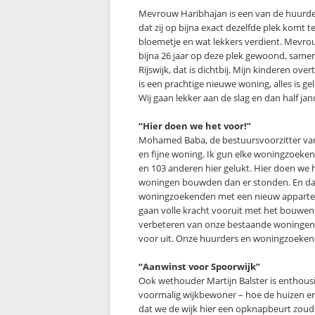
Mevrouw Haribhajan is een van de huurders 
dat zij op bijna exact dezelfde plek komt
bloemetje en wat lekkers verdient. Mevrouw
bijna 26 jaar op deze plek gewoond, samen
Rijswijk, dat is dichtbij. Mijn kinderen ov
is een prachtige nieuwe woning, alles is ge
Wij gaan lekker aan de slag en dan half jan
“Hier doen we het voor!”
Mohamed Baba, de bestuursvoorzitter van
en fijne woning. Ik gun elke woningzoeken
en 103 anderen hier gelukt. Hier doen we h
woningen bouwden dan er stonden. En dat i
woningzoekenden met een nieuw appartemen
gaan volle kracht vooruit met het bouwen
verbeteren van onze bestaande woningen.
voor uit. Onze huurders en woningzoeke
“Aanwinst voor Spoorwijk”
Ook wethouder Martijn Balster is enthousia
voormalig wijkbewoner – hoe de huizen er
dat we de wijk hier een opknapbeurt zoud