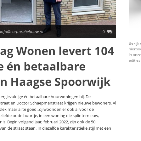
 info@corporatiebouw.nl
0
Bekijk 
ag Wonen levert 104
hierbo
In onze
edities
e én betaalbare
in Haagse Spoorwijk
ergiezuinige én betaalbare huurwoningen bij. De
traat en Doctor Schaepmanstraat krijgen nieuwe bewoners. Al
lek maar al te goed. Zij woonden er ook al voor de
iefde oude buurtje, in een woning die splinternieuw,
is. Begin volgend jaar, februari 2022, zijn ook de 50
n de straat staan. In diezelfde karakteristieke stijl met een