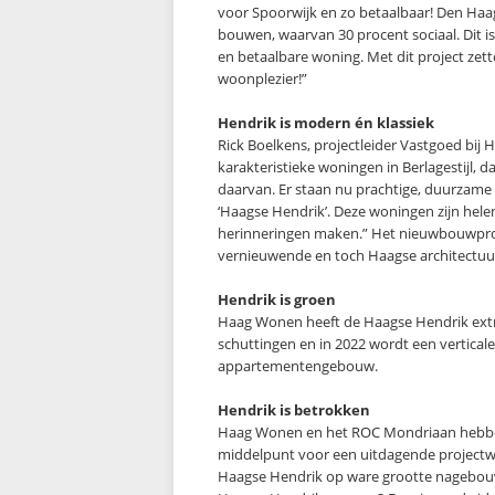
voor Spoorwijk en zo betaalbaar! Den Haa
bouwen, waarvan 30 procent sociaal. Dit is
en betaalbare woning. Met dit project zet
woonplezier!”
Hendrik is modern én klassiek
Rick Boelkens, projectleider Vastgoed bi
karakteristieke woningen in Berlagestijl
daarvan. Er staan nu prachtige, duurzame h
‘Haagse Hendrik’. Deze woningen zijn hel
herinneringen maken.” Het nieuwbouwproje
vernieuwende en toch Haagse architectuur 
Hendrik is groen
Haag Wonen heeft de Haagse Hendrik ext
schuttingen en in 2022 wordt een vertical
appartementengebouw.
Hendrik is betrokken
Haag Wonen en het ROC Mondriaan hebben 
middelpunt voor een uitdagende projectwe
Haagse Hendrik op ware grootte nagebouw