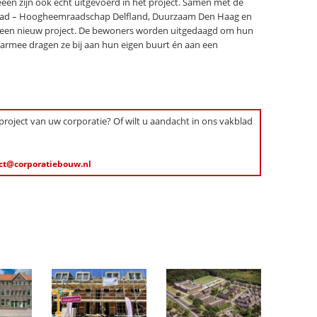
ën zijn ook echt uitgevoerd in het project. Samen met de
stad – Hoogheemraadschap Delfland, Duurzaam Den Haag en
 een nieuw project. De bewoners worden uitgedaagd om hun
aarmee dragen ze bij aan hun eigen buurt én aan een
 project van uw corporatie? Of wilt u aandacht in ons vakblad
ct@corporatiebouw.nl