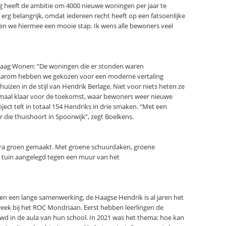
g heeft de ambitie om 4000 nieuwe woningen per jaar te
 erg belangrijk, omdat iedereen recht heeft op een fatsoenlijke
ten we hiermee een mooie stap. Ik wens alle bewoners veel
j Haag Wonen: “De woningen die er stonden waren
, daarom hebben we gekozen voor een moderne vertaling
uizen in de stijl van Hendrik Berlage. Niet voor niets heten ze
emaal klaar voor de toekomst, waar bewoners weer nieuwe
ct telt in totaal 154 Hendriks in drie smaken. “Met een
die thuishoort in Spoorwijk”, zegt Boelkens.
ra groen gemaakt. Met groene schuurdaken, groene
e tuin aangelegd tegen een muur van het
een lange samenwerking, de Haagse Hendrik is al jaren het
ek bij het ROC Mondriaan. Eerst hebben leerlingen de
d in de aula van hun school. In 2021 was het thema: hoe kan