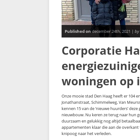
Published on
december 24th, 2021 |
by
Corporatie Ha
energiezuinig
woningen op 
Onze mooie stad Den Haag heeft er 104 en
Jonathanstraat, Schimmelweg, Van Meurss
kennen 15 van de ‘nieuwe huurders’ deze p
nieuwbouw. Nu keren ze terug naar hun gel
duurzaam en gelukkig nog altijd betaalbaar 
appartementen klaar die aan de overkant va
knipoog naar het verleden.