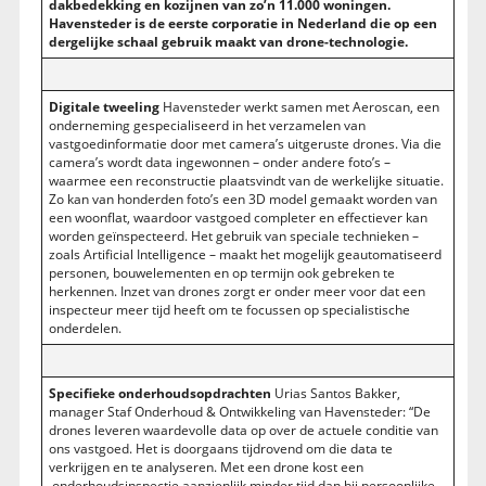
dakbedekking en kozijnen van zo’n 11.000 woningen.
Havensteder is de eerste corporatie in Nederland die op een
dergelijke schaal gebruik maakt van drone-technologie.
Digitale tweeling
Havensteder werkt samen met Aeroscan, een
onderneming gespecialiseerd in het verzamelen van
vastgoedinformatie door met camera’s uitgeruste drones. Via die
camera’s wordt data ingewonnen – onder andere foto’s –
waarmee een reconstructie plaatsvindt van de werkelijke situatie.
Zo kan van honderden foto’s een 3D model gemaakt worden van
een woonflat, waardoor vastgoed completer en effectiever kan
worden geïnspecteerd. Het gebruik van speciale technieken –
zoals Artificial Intelligence – maakt het mogelijk geautomatiseerd
personen, bouwelementen en op termijn ook gebreken te
herkennen. Inzet van drones zorgt er onder meer voor dat een
inspecteur meer tijd heeft om te focussen op specialistische
onderdelen.
Specifieke onderhoudsopdrachten
Urias Santos Bakker,
manager Staf Onderhoud & Ontwikkeling van Havensteder: “De
drones leveren waardevolle data op over de actuele conditie van
ons vastgoed. Het is doorgaans tijdrovend om die data te
verkrijgen en te analyseren. Met een drone kost een
onderhoudsinspectie aanzienlijk minder tijd dan bij persoonlijke