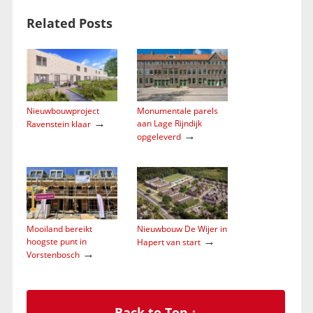
Related Posts
Nieuwbouwproject
Monumentale parels
→
aan Lage Rijndijk
Ravenstein klaar
→
opgeleverd
Mooiland bereikt
Nieuwbouw De Wijer in
→
hoogste punt in
Hapert van start
→
Vorstenbosch
Back to Top ↑