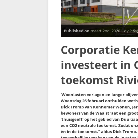
Published on
maart 2nd, 2020 |
by info
Corporatie K
investeert in
toekomst Riv
‘Woonlasten verlagen en langer blijve
Woensdag 26 februari onthulden weth
Dick Tromp van Kennemer Wonen, Je
bewoners van de Waalstraat een groot
‘thuisgeeft’ op het gebied van Duurza
een CO2 neutrale toekomst. Zodat o
én in de toekomst.” aldus Dick Tromp
toegankelijker maken van de in totaal 