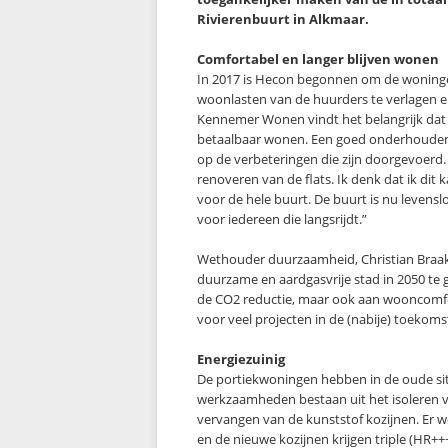
Rivierenbuurt in Alkmaar.
Comfortabel en langer blijven wonen
In 2017 is Hecon begonnen om de woningen
woonlasten van de huurders te verlagen 
Kennemer Wonen vindt het belangrijk dat 
betaalbaar wonen. Een goed onderhouden 
op de verbeteringen die zijn doorgevoe
renoveren van de flats. Ik denk dat ik dit
voor de hele buurt. De buurt is nu levens
voor iedereen die langsrijdt.”
Wethouder duurzaamheid, Christian Braa
duurzame en aardgasvrije stad in 2050 te 
de CO2 reductie, maar ook aan wooncomfo
voor veel projecten in de (nabije) toekoms
Energiezuinig
De portiekwoningen hebben in de oude situ
werkzaamheden bestaan uit het isoleren v
vervangen van de kunststof kozijnen. Er w
en de nieuwe kozijnen krijgen triple (HR+