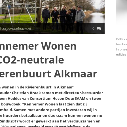
@corporatiebouw.nl
0
Bekijk 
ennemer Wonen
hierbo
In onze
edities
 CO2-neutrale
ierenbuurt Alkmaar
n wonen in de Rivierenbuurt in Alkmaar’
ouder Christian Braak samen met directeur-bestuurder
roen Heddes van Consortium Hecon DuurSAAM en twee
 bouwdoek. “Kennemer Wonen laat zien dat zij
amheid. Samen met andere partijen investeren wij in
nze huurders betaalbaar en duurzaam kunnen wonen nu
. Sinds 2017 wordt er gewerkt aan het verduurzamen en
280 woningen, verdeeld over 10 portiekflats in de