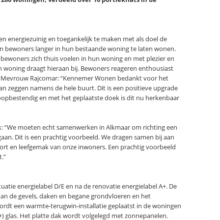
 energiezuinig en toegankelijk te maken met als doel de
en bewoners langer in hun bestaande woning te laten wonen.
bewoners zich thuis voelen in hun woning en met plezier en
woning draagt hieraan bij. Bewoners reageren enthousiast
rd. Mevrouw Rajcomar: “Kennemer Wonen bedankt voor het
 kan zeggen namens de hele buurt. Dit is een positieve upgrade
loopbestendig en met het geplaatste doek is dit nu herkenbaar
k: “We moeten echt samenwerken in Alkmaar om richting een
gaan. Dit is een prachtig voorbeeld. We dragen samen bij aan
rt en leefgemak van onze inwoners. Een prachtig voorbeeld
t.”
atie energielabel D/E en na de renovatie energielabel A+. De
an de gevels, daken en begane grondvloeren en het
ordt een warmte-terugwin-installatie geplaatst in de woningen
++) glas. Het platte dak wordt volgelegd met zonnepanelen.