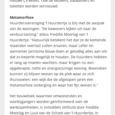
nieuwe CV-ketels. Ook de keukens, badkamers en
toiletten worden vernieuwd.
Metamorfose
Huurdersvereniging ’t Huurdertje is blij met de aanpak
van de woningen. “De bewoners kijken uit naar de
verduurzaming,” aldus Freddie Moorlag van ‘t
Huurdertje. “Natuurlijk betekent het dat ze de komende
maanden overlast zullen ervaren, maar Lefier en
aannemer Jorritsma Bouw doen er gelukkig alles aan om
dat zo beperkt mogelijk te houden. De huurders hebben
er lang op moeten wachten, maar krijgen nu een
opgeknapte, nette en energiezuinige woning. Bovendien
kunnen zij blijven wonen op de plek waar ze zich
thuisvoelen: een wijk die de afgelopen jaren een
metamorfose onderging en waar het fijn wonen is.”
Het bouwdoek, waarmee omwonenden en
voorbijgangers worden geïnformeerd over de
werkzaamheden, is inmiddels onthuld door Freddie
Moorlag en Luut van de Schoot van ’t Huurdertje, in