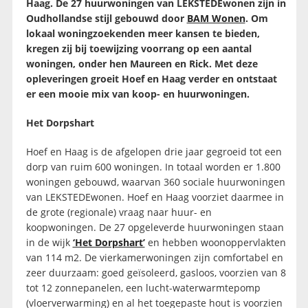
Haag. De 27 huurwoningen van LEKSTEDEwonen zijn in
Oudhollandse stijl gebouwd door
BAM Wonen
. Om
lokaal woningzoekenden meer kansen te bieden,
kregen zij bij toewijzing voorrang op een aantal
woningen, onder hen Maureen en Rick. Met deze
opleveringen groeit Hoef en Haag verder en ontstaat
er een mooie mix van koop- en huurwoningen.
Het Dorpshart
Hoef en Haag is de afgelopen drie jaar gegroeid tot een
dorp van ruim 600 woningen. In totaal worden er 1.800
woningen gebouwd, waarvan 360 sociale huurwoningen
van LEKSTEDEwonen. Hoef en Haag voorziet daarmee in
de grote (regionale) vraag naar huur- en
koopwoningen. De 27 opgeleverde huurwoningen staan
in de wijk
‘Het Dorpshart’
en hebben woonoppervlakten
van 114 m2. De vierkamerwoningen zijn comfortabel en
zeer duurzaam: goed geïsoleerd, gasloos, voorzien van 8
tot 12 zonnepanelen, een lucht-waterwarmtepomp
(vloerverwarming) en al het toegepaste hout is voorzien