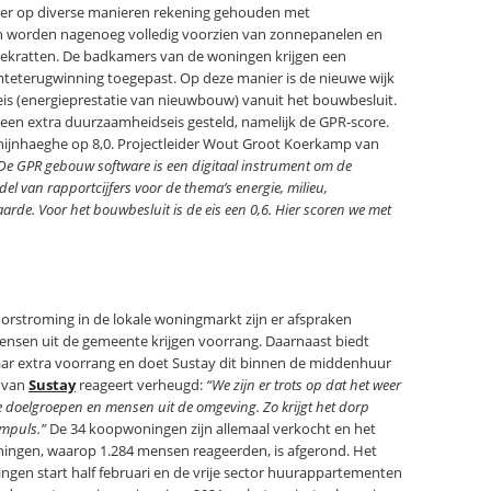
s er op diverse manieren rekening gehouden met
 worden nagenoeg volledig voorzien van zonnepanelen en
iekratten. De badkamers van de woningen krijgen een
mteterugwinning toegepast. Op deze manier is de nieuwe wijk
is (energieprestatie van nieuwbouw) vanuit het bouwbesluit.
een extra duurzaamheidseis gesteld, namelijk de GPR-score.
Rhijnhaeghe op 8,0. Projectleider Wout Groot Koerkamp van
De GPR gebouw software is een digitaal instrument om de
l van rapportcijfers voor de thema’s energie, milieu,
rde. Voor het bouwbesluit is de eis een 0,6. Hier scoren we met
orstroming in de lokale woningmarkt zijn er afspraken
nsen uit de gemeente krijgen voorrang. Daarnaast biedt
ar extra voorrang en doet Sustay dit binnen de middenhuur
k van
Sustay
reageert verheugd:
“We zijn er trots op dat het weer
ke doelgroepen en mensen uit de omgeving. Zo krijgt het dorp
impuls.”
De 34 koopwoningen zijn allemaal verkocht en het
ingen, waarop 1.284 mensen reageerden, is afgerond. Het
gen start half februari en de vrije sector huurappartementen