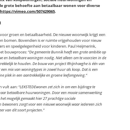
e grote behoefte aan betaalbaar wonen voor diverse
https://vimeo.com/507429065
.
d
 voor groen en betaalbaarheid. De nieuwe woonwijk krijgt een
en bomen. Bovendien is er ruimte vrijgehouden voor nieuw
s en speelgelegenheid voor kinderen. Paul Heijmerink,
r het bouwproces:
“De gemeente Bunnik heeft een grote ambitie op
 en betaalbare woningen nodig. Niet alleen om te voorzien in de
ekkelijk te houden. De bouw van project Rhijnhaeghe is één van
 een mix van woningtypes in zowel huur als koop. Dat is een
ne plek in een aantrekkelijke en groene leefomgeving.”
 vult aan:
“LEKSTEDEwonen zet zich in om een bijdrage te
g naar betaalbare huurwoningen. Door een mooie samenwerking
et mogelijk gemaakt hier 27 prachtige sociale
n bewoners zorgt voor een nieuwe woonwijk waar iedereen zich
er van dit soort projecten.”