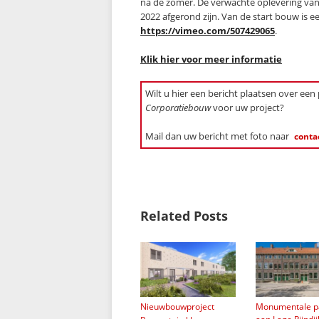
na de zomer. De verwachte oplevering van 
2022 afgerond zijn. Van de start bouw is e
https://vimeo.com/507429065
.
Klik hier voor meer informatie
Wilt u hier een bericht plaatsen over een
Corporatiebouw
voor uw project?
Mail dan uw bericht met foto naar
conta
Related Posts
Nieuwbouwproject
Monumentale p
→