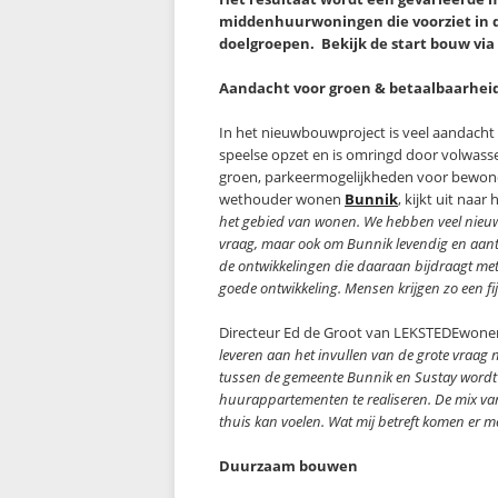
middenhuurwoningen die voorziet in d
doelgroepen. Bekijk de start bouw via
Aandacht voor groen & betaalbaarhei
In het nieuwbouwproject is veel aandacht
speelse opzet en is omringd door volwass
groen, parkeermogelijkheden voor bewoner
wethouder wonen
Bunnik
, kijkt uit naa
het gebied van wonen. We hebben veel nieuwe
vraag, maar ook om Bunnik levendig en aantr
de ontwikkelingen die daaraan bijdraagt met
goede ontwikkeling. Mensen krijgen zo een fij
Directeur Ed de Groot van LEKSTEDEwonen
leveren aan het invullen van de grote vraa
tussen de gemeente Bunnik en Sustay wordt h
huurappartementen te realiseren. De mix va
thuis kan voelen. Wat mij betreft komen er me
Duurzaam bouwen