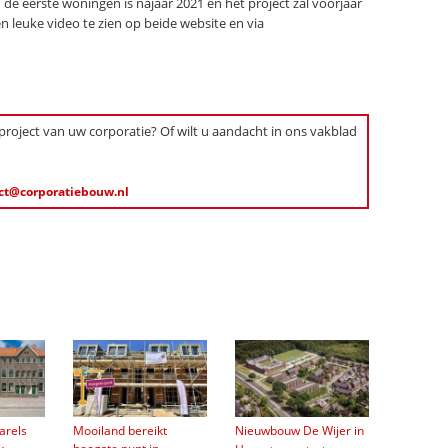
de eerste woningen is najaar 2021 en het project zal voorjaar
en leuke video te zien op beide website en via
 project van uw corporatie? Of wilt u aandacht in ons vakblad
ct@corporatiebouw.nl
arels
Mooiland bereikt
Nieuwbouw De Wijer in
→