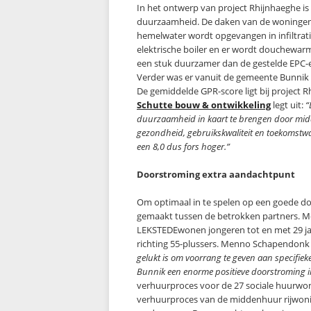
In het ontwerp van project Rhijnhaeghe i
duurzaamheid. De daken van de woningen
hemelwater wordt opgevangen in infiltrat
elektrische boiler en er wordt douchewar
een stuk duurzamer dan de gestelde EPC-e
Verder was er vanuit de gemeente Bunnik 
De gemiddelde GPR-score ligt bij project 
Schutte bouw & ontwikkeling
legt uit:
“
duurzaamheid in kaart te brengen door midde
gezondheid, gebruikskwaliteit en toekomstwaa
een 8,0 dus fors hoger.”
Doorstroming extra aandachtpunt
Om optimaal in te spelen op een goede do
gemaakt tussen de betrokken partners. Me
LEKSTEDEwonen jongeren tot en met 29 ja
richting 55-plussers. Menno Schapendon
gelukt is om voorrang te geven aan specifie
Bunnik een enorme positieve doorstroming 
verhuurproces voor de 27 sociale huurwon
verhuurproces van de middenhuur rijwonin