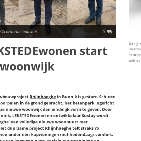
o@corporatiebouw.nl
0
Bekijk 
EKSTEDEwonen start
hierbo
In onze
edities
 woonwijk
uwbouwproject
Rhijnhaeghe
in Bunnik is gestart. Schutte
oorpalen in de grond gebracht, het ketenpark ingericht
eze nieuwe woonwijk dan eindelijk vorm te geven. Door
nnik, LEKSTEDEwonen en ontwikkelaar Sustay wordt
aeghe’ een volledige nieuwe woonbuurt met
Het duurzame project Rhijnhaeghe telt straks 75
 twee-onder-één-kapwoningen met hedendaags comfort.
 mix van koopwoningen, sociale huurwoningen en