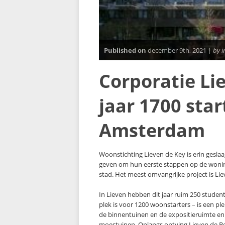
Published on
december 9th, 2021 |
by 
Corporatie Lie
jaar 1700 sta
Amsterdam
Woonstichting Lieven de Key is erin gesla
geven om hun eerste stappen op de woning
stad. Het meest omvangrijke project is L
In Lieven hebben dit jaar ruim 250 studen
plek is voor 1200 woonstarters – is een p
de binnentuinen en de expositieruimte e
moestuinen. Onlangs ontving Lieven de Bes