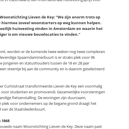
 Woonstichting Lieven de Key: “We zijn enorm trots op
we hiermee zoveel woonstarters op weg kunnen helpen.
moeilijk huisvesting vinden in Amsterdam en waarin het
tiger is om nieuwe bouwlocaties te vinden.”
ht komt, worden er de komende twee weken nog twee complexen
 levendige Spaarndammerbuurt is er straks plek voor 96
se jongeren en statushouders tussen de 18 en 28 jaar
en steentje bij aan de community en is daarom geselecteerd
er Curtisstraat transformeerde Lieven de Key een voormalig
o’s voor studenten en promovendi. Gezamenlijke voorzieningen
pandige fietsenstalling. De woningen zijn duurzaam,
en plek voor ondernemers op de begane grond draagt het
 van de Staatsliedenbuurt.
 1868
trouwde naam Woonstichting Lieven de Key. Deze naam past