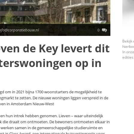
info@corporatiebouw.nl
0
Bekijk 
ven de Key levert dit
hierbo
In onze
edities
rterswoningen op in
agd om in 2021 bijna 1700 woonstarters de mogelijkheid te
markt te zetten. De nieuwe woningen liggen verspreid in de
ieven in Amsterdam Nieuw-West
ten hun intrek hebben genomen. Lieven – waar uiteindelijk
lek die draait om ontmoeten. De bewoners ontmoeten elkaar in
n werken samen in de gemeenschappelijke studieruimte en
t in Class Award, een internationale huisvestingsprijs voor