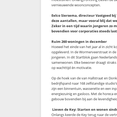
vernieuwende woonconcepten.
Eelco Siersema, directeur Vastgoed bij
deze aantallen, maar vooral blij dat 
Zeker in een tijd waarin jongeren zo 
bovendien voor corporaties steeds las
Ruim 260 woningen in december
Hoewel het einde van het jaar al in zic
opgeleverd. In de Wormerveerstraat in de
jongeren. In dit Startblok gaan Nederland
samenwonen. Elke bewoner draagt straks e
op wachttijd én motivatie.
Op de hoek van de van Hallstraat en Donk
bedrijfspand naar 168 zelfstandige studi
zijn een binnentuin, wasserette en een in
energiezuinig en gasloos. Met de horeca 
gebouw bovendien bij aan de levendigheid
Lieven de Key: Starten en wonen sinds
Onlangs keerde de Key terug naar de ver