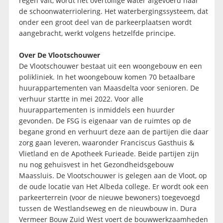
regen valt, wordt het overtollige water afgevoerd naar
de schoonwaterriolering. Het waterbergingssysteem, dat
onder een groot deel van de parkeerplaatsen wordt
aangebracht, werkt volgens hetzelfde principe.
Over De Vlootschouwer
De Vlootschouwer bestaat uit een woongebouw en een
polikliniek. In het woongebouw komen 70 betaalbare
huurappartementen van Maasdelta voor senioren. De
verhuur startte in mei 2022. Voor alle
huurappartementen is inmiddels een huurder
gevonden. De FSG is eigenaar van de ruimtes op de
begane grond en verhuurt deze aan de partijen die daar
zorg gaan leveren, waaronder Franciscus Gasthuis &
Vlietland en de Apotheek Furieade. Beide partijen zijn
nu nog gehuisvest in het Gezondheidsgebouw
Maassluis. De Vlootschouwer is gelegen aan de Vloot, op
de oude locatie van Het Albeda college. Er wordt ook een
parkeerterrein (voor de nieuwe bewoners) toegevoegd
tussen de Westlandseweg en de nieuwbouw in. Dura
Vermeer Bouw Zuid West voert de bouwwerkzaamheden