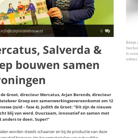
 info@corporatiebouw.nl
0
Bekijk 
rcatus, Salverda &
hierbo
In onze
edities
oep bouwen samen
woningen
e Groot, directeur Mercatus, Arjan Berends, directeur
r Mateboer Groep een samenwerkingsovereenkomst om 12
se (zuid – fase 4). Judith de Groot: “Dit zijn de nieuwe
echt blij van word. Duurzaam, innovatief en samen met
t anders te doen. Super!”
len worden steeds schaarser en bij de productie van deze
lternatief hiervoor zijn bouwmaterialen van natuurlijke