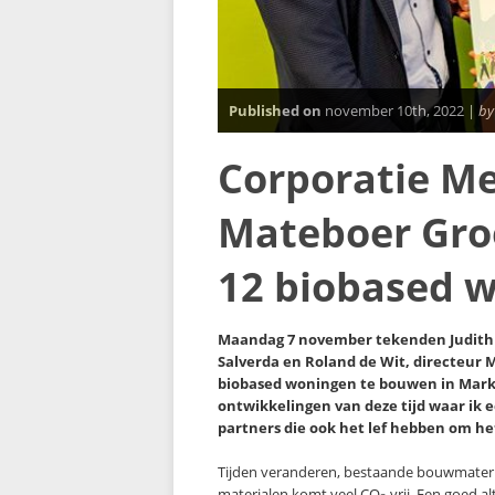
Published on
november 10th, 2022 |
by
Corporatie Me
Mateboer Gr
12 biobased 
Maandag 7 november tekenden Judith d
Salverda en Roland de Wit, directeu
biobased woningen te bouwen in Marknes
ontwikkelingen van deze tijd waar ik 
partners die ook het lef hebben om he
Tijden veranderen, bestaande bouwmateria
materialen komt veel CO
vrij. Een goed a