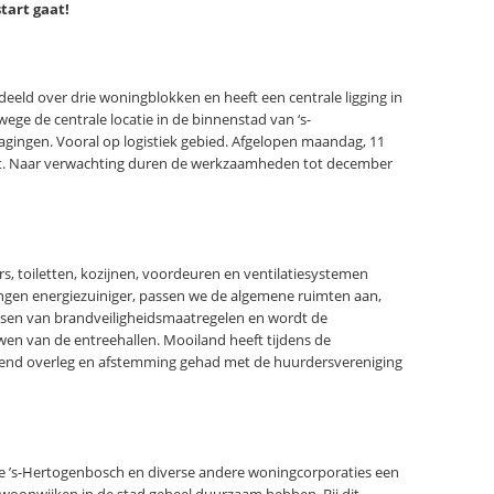
tart gaat!
deeld over drie woningblokken en heeft een centrale ligging in
ge de centrale locatie in de binnenstad van ‘s-
dagingen. Vooral op logistiek gebied. Afgelopen maandag, 11
t. Naar verwachting duren de werkzaamheden tot december
 toiletten, kozijnen, voordeuren en ventilatiesystemen
en energiezuiniger, passen we de algemene ruimten aan,
atsen van brandveiligheidsmaatregelen en wordt de
wen van de entreehallen. Mooiland heeft tijdens de
end overleg en afstemming gehad met de huurdersvereniging
e ’s-Hertogenbosch en diverse andere woningcorporaties een