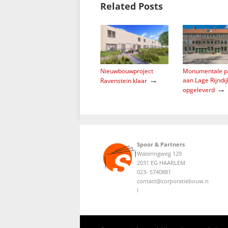
Related Posts
Nieuwbouwproject
Monumentale p
→
aan Lage Rijndij
Ravenstein klaar
→
opgeleverd
Spoor & Partners
Wateringweg 129
2031 EG HAARLEM
023- 5740881
contact@corporatiebouw.n
l