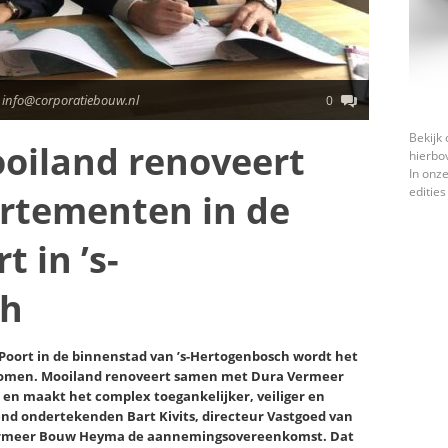
 info@corporatiebouw.nl
0
Bekijk 
oiland renoveert
hierbo
In onze
edities
rtementen in de
t in ’s-
ch
oort in de binnenstad van ’s-Hertogenbosch wordt het
nomen. Mooiland renoveert samen met Dura Vermeer
 maakt het complex toegankelijker, veiliger en
d ondertekenden Bart Kivits, directeur Vastgoed van
ermeer Bouw Heyma de aannemingsovereenkomst. Dat