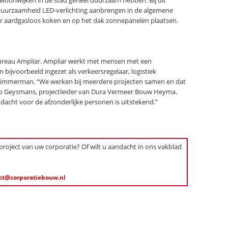
 woonwijken in de stad geheel duurzaam hebben. Bij dit
 duurzaamheid LED-verlichting aanbrengen in de algemene
r aardgasloos koken en op het dak zonnepanelen plaatsen.
reau Ampliar. Ampliar werkt met mensen met een
bijvoorbeeld ingezet als verkeersregelaar, logistiek
 timmerman. “We werken bij meerdere projecten samen en dat
rco Geysmans, projectleider van Dura Vermeer Bouw Heyma.
dacht voor de afzonderlijke personen is uitstekend.”
 project van uw corporatie? Of wilt u aandacht in ons vakblad
ct@corporatiebouw.nl