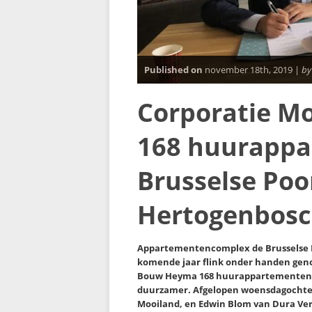
Published on
november 18th, 2019 |
by
Corporatie Mo
168 huurappa
Brusselse Poor
Hertogenbos
Appartementencomplex de Brusselse P
komende jaar flink onder handen ge
Bouw Heyma 168 huurappartementen en
duurzamer. Afgelopen woensdagochten
Mooiland, en Edwin Blom van Dura V