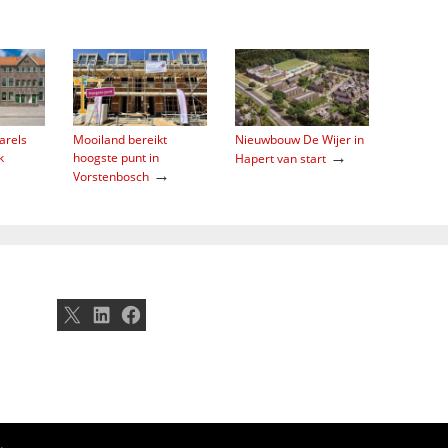
arels
Mooiland bereikt
Nieuwbouw De Wijer in
→
k
hoogste punt in
Hapert van start
→
Vorstenbosch
X
LinkedIn
Facebook