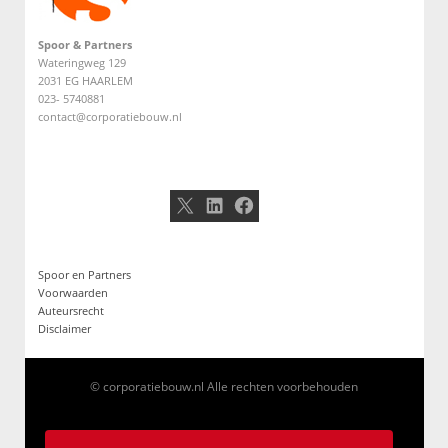
Spoor & Partners
Wateringweg 129
2031 EG HAARLEM
023- 5740881
contact@corporatiebouw.nl
X
LinkedIn
Facebook
Spoor en Partners
Voorwaarden
Auteursrecht
Disclaimer
© corporatiebouw.nl Alle rechten voorbehouden