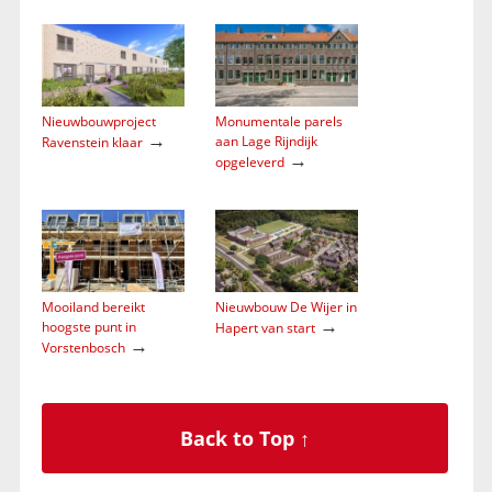
Nieuwbouwproject
Monumentale parels
→
aan Lage Rijndijk
Ravenstein klaar
→
opgeleverd
Mooiland bereikt
Nieuwbouw De Wijer in
→
hoogste punt in
Hapert van start
→
Vorstenbosch
Back to Top ↑