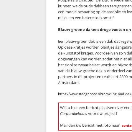
Poppelaars Directeur Derbigum Nederland
kunnen we de oude dakbaan terugnemen en
een mooie besparing op de aardolie en le
milieu en een betere toekomst.”
Blauw-groene daken: droge voeten en 
Een blauw-groen dak is een dak dat regen
Op deze kratjes worden plantjes aangebra
de kunststof kratjes. Voordeel van zo’n dak
opgevangen kan worden zodat het niet alle
het riool te zwaar belast wordt en bijvoo
van dit blauw-groene dak is onderdeel va
partners in dit project en realiseert 230
Amsterdam.
https://www.stadgenoot.nl/recycling-oud-dak
Wilt u hier een bericht plaatsen over een
Corporatiebouw
voor uw project?
Mail dan uw bericht met foto naar
conta