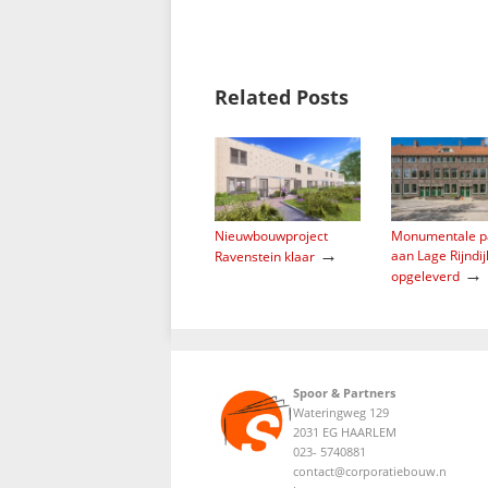
Related Posts
Nieuwbouwproject
Monumentale p
→
aan Lage Rijndij
Ravenstein klaar
→
opgeleverd
Spoor & Partners
Wateringweg 129
2031 EG HAARLEM
023- 5740881
contact@corporatiebouw.n