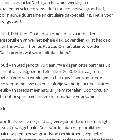
ed en leverancier Derbigum in samenwerking met
banen recyclen en verwerken tot een nieuwe grondstof,
 bij nieuwe duurzame en circulaire dakbedekking. Het is voor
nier gebeurt.
ted, licht toe: “Op dit dak komen duurzaamheid en
ergebruiken vrijwel het gehele dak. Bovendien krijgt het dak
t en Innovator Thomas Rau zei: ‘Om circulair te worden,
at is precies wat we op dit dak doen.”
ud van Stadgenoot, vult aan. “We dagen onze partners uit
₂-neutrale vastgoedportefeuille in 2050. Dat vraagt om
t het isoleren van woningen en het opwekken van zonne-
 en vergroenen we daken. Ook zijn we bezig met het sluiten
ruik van steeds meer natuurlijke materialen. Door circulair
-uitstoot besparen en andere milieuschade voorkomen.”
dak
rdt als eerste de grindlaag verwijderd die op het dak ligt.
 isolatie weggehaald. Deze worden dan hergebruikt en
 halen wij een nieuwe grondstof: Derbitumen”, zegt John