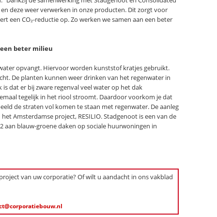
. “Dankzij de samenwerking met Stadgenoot en Consolidated
 deze weer verwerken in onze producten. Dit zorgt voor
vert een CO₂-reductie op. Zo werken we samen aan een beter
een beter milieu
water opvangt. Hiervoor worden kunststof kratjes gebruikt.
cht. De planten kunnen weer drinken van het regenwater in
 is dat er bij zware regenval veel water op het dak
maal tegelijk in het riool stroomt. Daardoor voorkom je dat
rbeeld de straten vol komen te staan met regenwater. De aanleg
n het Amsterdamse project, RESILIO. Stadgenoot is een van de
0 m2 aan blauw-groene daken op sociale huurwoningen in
 project van uw corporatie? Of wilt u aandacht in ons vakblad
ct@corporatiebouw.nl