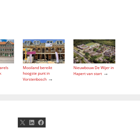
arels
Mooiland bereikt
Nieuwbouw De Wijer in
→
k
hoogste punt in
Hapert van start
→
Vorstenbosch
X
LinkedIn
Facebook