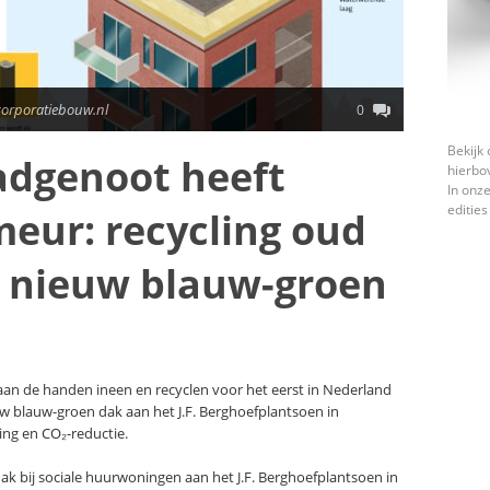
corporatiebouw.nl
0
Bekijk 
adgenoot heeft
hierbo
In onze
edities
meur: recycling oud
g nieuw blauw-groen
an de handen ineen en recyclen voor het eerst in Nederland
w blauw-groen dak aan het J.F. Berghoefplantsoen in
ing en CO₂-reductie.
ak bij sociale huurwoningen aan het J.F. Berghoefplantsoen in