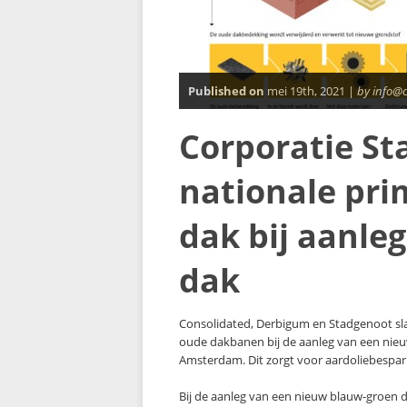
Published on
mei 19th, 2021 |
by info@
Corporatie St
nationale pri
dak bij aanle
dak
Consolidated, Derbigum en Stadgenoot sla
oude dakbanen bij de aanleg van een nieu
Amsterdam. Dit zorgt voor aardoliebespar
Bij de aanleg van een nieuw blauw-groen d