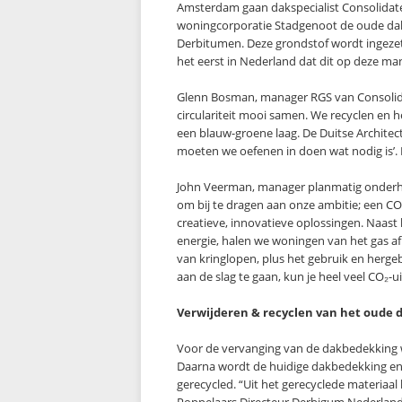
Amsterdam gaan dakspecialist Consolidat
woningcorporatie Stadgenoot de oude dak
Derbitumen. Deze grondstof wordt ingezet
het eerst in Nederland dat dit op deze ma
Glenn Bosman, manager RGS van Consolida
circulariteit mooi samen. We recyclen en h
een blauw-groene laag. De Duitse Architec
moeten we oefenen in doen wat nodig is’. D
John Veerman, manager planmatig onderho
om bij te dragen aan onze ambitie; een CO
creatieve, innovatieve oplossingen. Naas
energie, halen we woningen van het gas af
van kringlopen, plus het gebruik en hergeb
aan de slag te gaan, kun je heel veel CO₂
Verwijderen & recyclen van het oude 
Voor de vervanging van de dakbedekking wo
Daarna wordt de huidige dakbedekking en
gerecycled. “Uit het gerecyclede materiaal