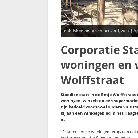
Published on
november 23rd, 2021 |
by
Corporatie St
woningen en w
Wolffstraat
Staedion start in de Betje Wolffstraa
woningen, winkels en een supermarkt
zijn bedoeld voor zowel ouderen als s
bij aan een winkelgebied in het Haags
is.
“Er komen meer woningen terug, dan dat e
bestuursvoorzitter Staedion tevreden. “