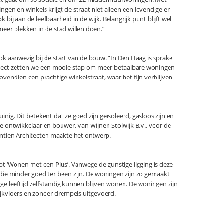
gen en winkels krijgt de straat niet alleen een levendige en
 bij aan de leefbaarheid in de wijk. Belangrijk punt blijft wel
meer plekken in de stad willen doen.”
k aanwezig bij de start van de bouw. “In Den Haag is sprake
ject zetten we een mooie stap om meer betaalbare woningen
vendien een prachtige winkelstraat, waar het fijn verblijven
inig. Dit betekent dat ze goed zijn geïsoleerd, gasloos zijn en
e ontwikkelaar en bouwer, Van Wijnen Stolwijk B.V., voor de
ntien Architecten maakte het ontwerp.
t ‘Wonen met een Plus’. Vanwege de gunstige ligging is deze
die minder goed ter been zijn. De woningen zijn zo gemaakt
e leeftijd zelfstandig kunnen blijven wonen. De woningen zijn
elijkvloers en zonder drempels uitgevoerd.