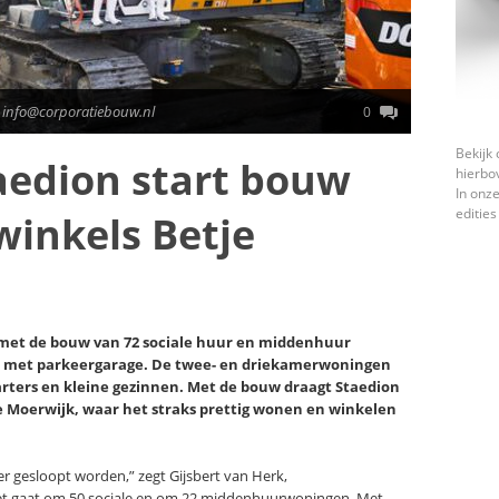
 info@corporatiebouw.nl
0
Bekijk 
aedion start bouw
hierbo
In onze
edities
inkels Betje
t met de bouw van 72 sociale huur en middenhuur
 met parkeergarage. De twee- en driekamerwoningen
tarters en kleine gezinnen. Met de bouw draagt Staedion
e Moerwijk, waar het straks prettig wonen en winkelen
r gesloopt worden,” zegt Gijsbert van Herk,
Het gaat om 50 sociale en om 22 middenhuurwoningen. Met