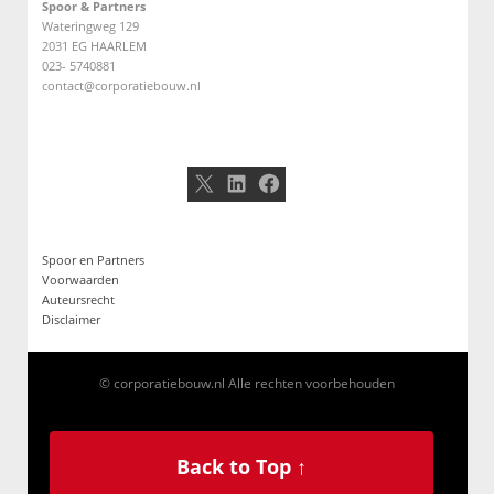
Spoor & Partners
Wateringweg 129
2031 EG HAARLEM
023- 5740881
contact@corporatiebouw.nl
X
LinkedIn
Facebook
Spoor en Partners
Voorwaarden
Auteursrecht
Disclaimer
© corporatiebouw.nl Alle rechten voorbehouden
Back to Top ↑