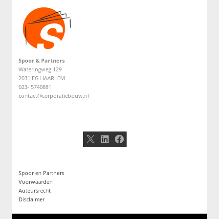
Spoor & Partners
Wateringweg 129
2031 EG HAARLEM
023- 5740881
contact@corporatiebouw.nl
X
LinkedIn
Facebook
Spoor en Partners
Voorwaarden
Auteursrecht
Disclaimer