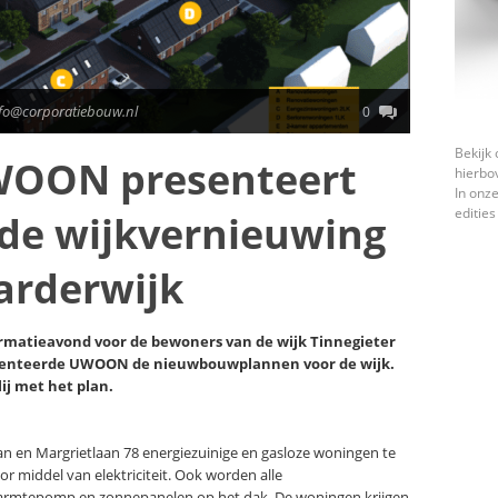
nfo@corporatiebouw.nl
0
Bekijk 
WOON presenteert
hierbo
In onze
edities
de wijkvernieuwing
arderwijk
ormatieavond voor de bewoners van de wijk Tinnegieter
esenteerde UWOON de nieuwbouwplannen voor de wijk.
ij met het plan.
an en Margrietlaan 78 energiezuinige en gasloze woningen te
middel van elektriciteit. Ook worden alle
rmtepomp en zonnepanelen op het dak. De woningen krijgen