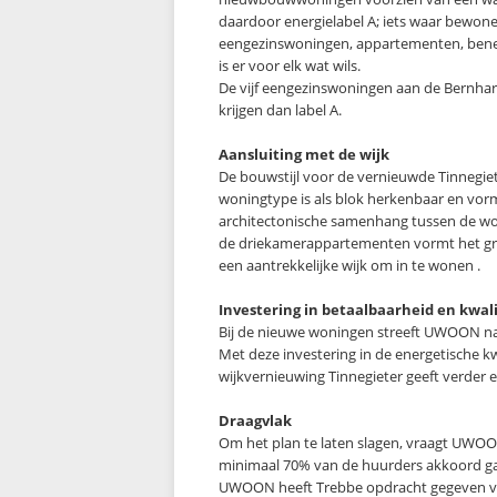
daardoor energielabel A; iets waar bewone
eengezinswoningen, appartementen, ben
is er voor elk wat wils.
De vijf eengezinswoningen aan de Bernh
krijgen dan label A.
Aansluiting met de wijk
De bouwstijl voor de vernieuwde Tinnegiete
woningtype is als blok herkenbaar en vormt
architectonische samenhang tussen de wo
de driekamerappartementen vormt het groe
een aantrekkelijke wijk om in te wonen .
Investering in betaalbaarheid en kwali
Bij de nieuwe woningen streeft UWOON na
Met deze investering in de energetische k
wijkvernieuwing Tinnegieter geeft verder e
Draagvlak
Om het plan te laten slagen, vraagt UWO
minimaal 70% van de huurders akkoord gaa
UWOON heeft Trebbe opdracht gegeven voo