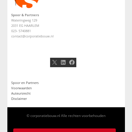
Spoor & Partners
Wateringweg 129
2031 EG HAARLEM
023- 5740881
contact@corporatiebouw.nl
X
LinkedIn
Facebook
Spoor en Partners
Voorwaarden
Auteursrecht
Disclaimer
© corporatiebouw.nl Alle rechten voorbehouden