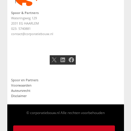
Spoor & Partners
Wateringweg 129
2031 EG HAARLEM
023- 5740881
contact@corporatiebouw.nl
X
LinkedIn
Facebook
Spoor en Partners
Voorwaarden
Auteursrecht
Disclaimer
© corporatiebouw.nl Alle rechten voorbehouden