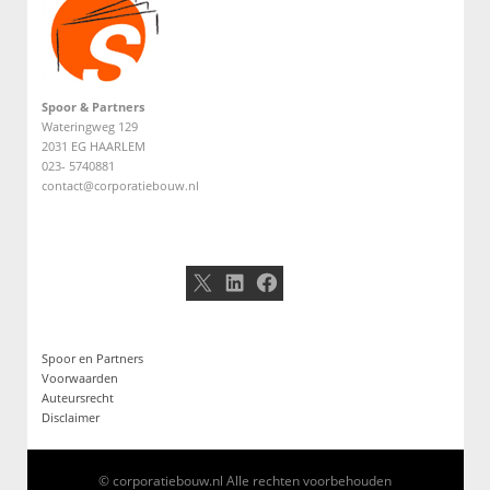
Spoor & Partners
Wateringweg 129
2031 EG HAARLEM
023- 5740881
contact@corporatiebouw.nl
X
LinkedIn
Facebook
Spoor en Partners
Voorwaarden
Auteursrecht
Disclaimer
© corporatiebouw.nl Alle rechten voorbehouden