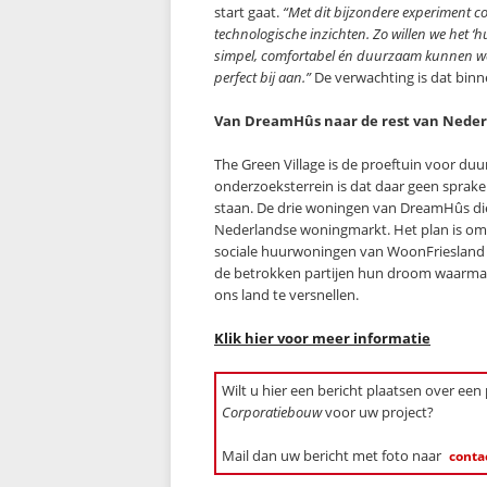
start gaat.
“Met dit bijzondere experiment 
technologische inzichten. Zo willen we het 
simpel, comfortabel én duurzaam kunnen wo
perfect bij aan.”
De verwachting is dat binn
Van DreamHûs naar de rest van Nede
The Green Village is de proeftuin voor du
onderzoeksterrein is dat daar geen sprake 
staan. De drie woningen van DreamHûs die
Nederlandse woningmarkt. Het plan is om
sociale huurwoningen van WoonFriesland e
de betrokken partijen hun droom waarm
ons land te versnellen.
Klik hier voor meer informatie
Wilt u hier een bericht plaatsen over een
Corporatiebouw
voor uw project?
Mail dan uw bericht met foto naar
conta