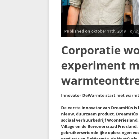
Published on
oktober 11th, 2019 |
by i
Corporatie wo
experiment m
warmteonttre
Innovator DeWarmte start met warmte
De eerste innovator van DreamHûs is
nieuw, duurzaam product. DreamHûs i
sociaal verhuurbedrijf WoonFriesland,
Village en de Bewonersraad Friesland. 
gebruikersvriendelijke oplossingen v
product van DeWarmte, de HeatCycle,