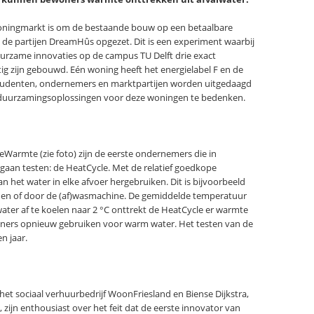
oningmarkt is om de bestaande bouw op een betaalbare
e partijen DreamHûs opgezet. Dit is een experiment waarbij
uurzame innovaties op de campus TU Delft drie exact
g zijn gebouwd. Eén woning heeft het energielabel F en de
Studenten, ondernemers en marktpartijen worden uitgedaagd
erduurzamingsoplossingen voor deze woningen te bedenken.
armte (zie foto) zijn de eerste ondernemers die in
aan testen: de HeatCycle. Met de relatief goedkope
het water in elke afvoer hergebruiken. Dit is bijvoorbeeld
uchen of door de (af)wasmachine. De gemiddelde temperatuur
water af te koelen naar 2 °C onttrekt de HeatCycle er warmte
ners opnieuw gebruiken voor warm water. Het testen van de
n jaar.
het sociaal verhuurbedrijf WoonFriesland en Biense Dijkstra,
zijn enthousiast over het feit dat de eerste innovator van