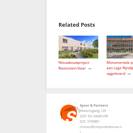
Related Posts
Nieuwbouwproject
Monumentale p
→
aan Lage Rijndij
Ravenstein klaar
→
opgeleverd
Spoor & Partners
Wateringweg 129
2031 EG HAARLEM
023- 5740881
contact@corporatiebouw.n
l