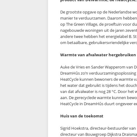
De grootste opgave op de Nederlandse w
manier te verduurzamen. Daarom hebben d
op The Green Village, de proeftuin voor d
nagebouwde woningen uit de jaren zeventi
andere twee hebben het energielabel B. 
om betaalbare, gebruikersvriendelijke v
Warmte van afvalwater hergebruiken
Auke de Vries en Sander Wapperom van DeW
DreamHûs zo’n verduurzamingsoplossing g
HeatCycle kunnen bewoners de warmte van 
het water dat gebruikt is tijdens het do
van dat afvalwater is nog 28 °C. Door het 
aan. De gerecyclede warmte kunnen bewo
HeatCycle in DreamHûs duurt ongeveer ee
Huis van de toekomst
Sigrid Hoekstra, directeur-bestuurder van 
directeur van Bouwgroep Dijkstra Draisma, 