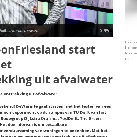
nfo@corporatiebouw.nl
0
Bekijk 
onFriesland start
hierbo
In onze
edities
et
kking uit afvalwater
 onttrekking uit afvalwater
 bekend! DeWarmte gaat starten met het testen van een
s een experiment op de campus van TU Delft van het
 Bouwgroep Dijkstra Draisma, Yes!Delft, The Green
Het doel hiervan is om betaalbare,
oor verduurzaming van woningen te bedenken. Met het
 kunnen bewoners warmte onttrekken uit afvalwater.