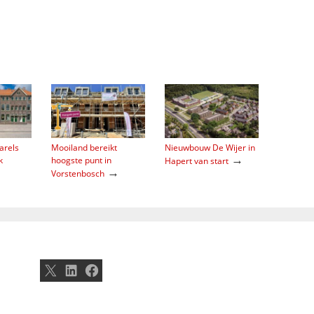
arels
Mooiland bereikt
Nieuwbouw De Wijer in
→
k
hoogste punt in
Hapert van start
→
Vorstenbosch
X
LinkedIn
Facebook