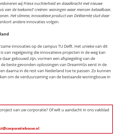
combineren wij Friese nuchterheid en daadkracht met nieuwe
‘huis van de toekomst’ creëren: woningen waar mensen betaalbaar,
nen. Het slimme, innovatieve product van DeWarmte sluit daar
enkort andere innovaties volgen.
rland
urzame innovaties op de campus TU Delft. Het unieke van dit
is van regelgeving die innovatieve projecten in de weg kan
 daar gebouwd zijn, vormen een afspiegeling van de
 de beste gevonden oplossingen van DreamHûs eerst in de
n daarna in de rest van Nederland toe te passen. Zo kunnen
aken om de verduurzaming van de bestaande woningbouw in
 project van uw corporatie? Of wilt u aandacht in ons vakblad
ct@corporatiebouw.nl