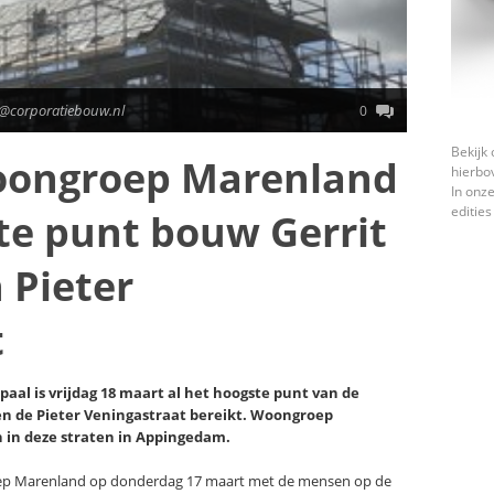
o@corporatiebouw.nl
0
Bekijk 
oongroep Marenland
hierbo
In onze
edities
te punt bouw Gerrit
 Pieter
t
aal is vrijdag 18 maart al het hoogste punt van de
n de Pieter Veningastraat bereikt. Woongroep
in deze straten in Appingedam.
oep Marenland op donderdag 17 maart met de mensen op de