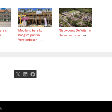
arels
Mooiland bereikt
Nieuwbouw De Wijer in
→
k
hoogste punt in
Hapert van start
→
Vorstenbosch
X
LinkedIn
Facebook
den