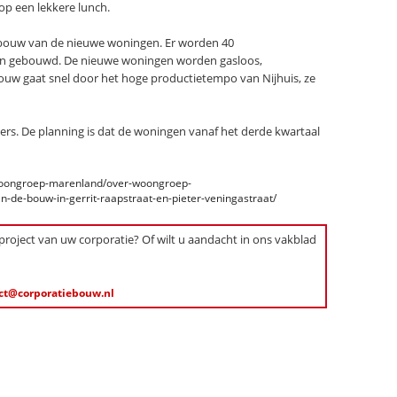
op een lekkere lunch.
e bouw van de nieuwe woningen. Er worden 40
n gebouwd. De nieuwe woningen worden gasloos,
uw gaat snel door het hoge productietempo van Nijhuis, ze
ers. De planning is dat de woningen vanaf het derde kwartaal
woongroep-marenland/over-woongroep-
-de-bouw-in-gerrit-raapstraat-en-pieter-veningastraat/
 project van uw corporatie? Of wilt u aandacht in ons vakblad
ct@corporatiebouw.nl