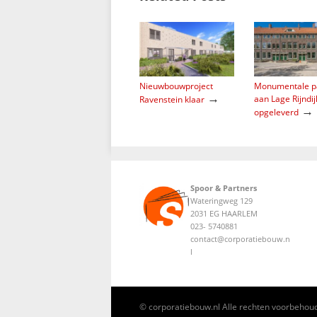
Nieuwbouwproject
Monumentale p
→
aan Lage Rijndij
Ravenstein klaar
→
opgeleverd
Spoor & Partners
Wateringweg 129
2031 EG HAARLEM
023- 5740881
contact@corporatiebouw.n
l
© corporatiebouw.nl Alle rechten voorbehou