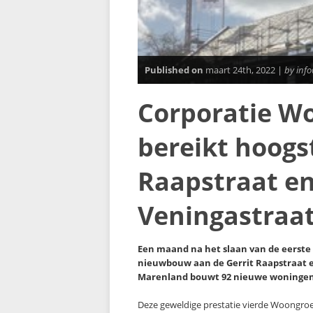
Published on
maart 24th, 2022 |
by inf
Corporatie W
bereikt hoogs
Raapstraat en
Veningastraa
Een maand na het slaan van de eerste p
nieuwbouw aan de Gerrit Raapstraat e
Marenland bouwt 92 nieuwe woningen 
Deze geweldige prestatie vierde Woongr