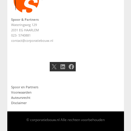
Spoor & Partners
Wateringweg 129
2031 EG HAARLEM
023- 5740881
contact@corporatiebouw.nl
X
LinkedIn
Facebook
Spoor en Partners
Voorwaarden
Auteursrecht
Disclaimer
© corporatiebouw.nl Alle rechten voorbehouden