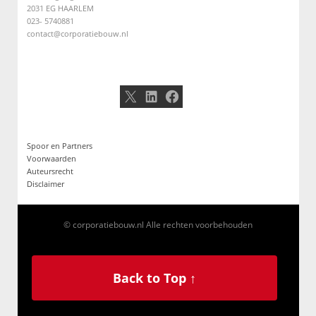
2031 EG HAARLEM
023- 5740881
contact@corporatiebouw.nl
X
LinkedIn
Facebook
Spoor en Partners
Voorwaarden
Auteursrecht
Disclaimer
© corporatiebouw.nl Alle rechten voorbehouden
Back to Top ↑