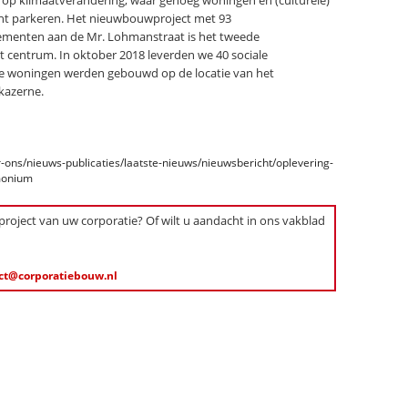
op klimaatverandering, waar genoeg woningen en (culturele)
kunt parkeren. Het nieuwbouwproject met 93
ementen aan de Mr. Lohmanstraat is het tweede
centrum. In oktober 2018 leverden we 40 sociale
 woningen werden gebouwd op de locatie van het
kazerne.
ons/nieuws-publicaties/laatste-nieuws/nieuwsbericht/oplevering-
monium
 project van uw corporatie? Of wilt u aandacht in ons vakblad
ct@corporatiebouw.nl