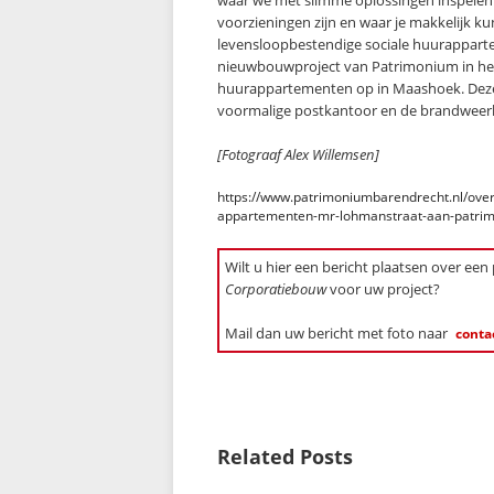
waar we met slimme oplossingen inspelen 
voorzieningen zijn en waar je makkelijk 
levensloopbestendige sociale huurappart
nieuwbouwproject van Patrimonium in het 
huurappartementen op in Maashoek. Deze
voormalige postkantoor en de brandweer
[Fotograaf Alex Willemsen]
https://www.patrimoniumbarendrecht.nl/over-
appartementen-mr-lohmanstraat-aan-patri
Wilt u hier een bericht plaatsen over een
Corporatiebouw
voor uw project?
Mail dan uw bericht met foto naar
conta
Related Posts