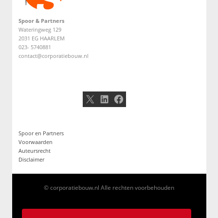
Spoor & Partners
Wateringweg 129
2031 EG HAARLEM
023- 5740881
contact@corporatiebouw.nl
X
LinkedIn
Facebook
Spoor en Partners
Voorwaarden
Auteursrecht
Disclaimer
© corporatiebouw.nl Alle rechten voorbehouden