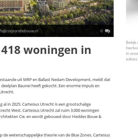
nfo@corporatiebouw.nl
0
Bekijk 
 418 woningen in
hierbo
In onze
edities
bestaande uit MRP en Ballast Nedam Development, meldt dat
 deelplan Baunei heeft gekocht. Een enorme impuls en
Utrecht.
al in 2025. Cartesius Utrecht is een grootschalige
trecht West. Cartesius Utrecht zal ruim 3.000 woningen
Architekten Cie. en wordt gebouwd door Heddes Bouw &
op de wetenschappelijke theorie van de Blue Zones. Cartesius