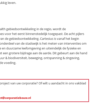
kkig leven.
ealth gebiedsontwikkeling in de regio, wordt de
s voor het eerst binnenstedelijk toegepast. De acht pijlers
van de gebiedsontwikkeling. Cartesius is vanaf het begin
onderdeel van de stadswijk is het meten van interventies om
e en duurzame leefomgeving en uiteindelijk de fysieke en
 een grotere bijdrage aan de aarde. Dit gebeurt aan de hand
ur & biodiversiteit, beweging, ontspanning & zingeving,
nde voeding.
 project van uw corporatie? Of wilt u aandacht in ons vakblad
ct@corporatiebouw.nl