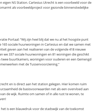
n eigen NS Station. Cartesius Utrecht is een voorbeeld voor de
omarmt als voorbeeldproject voor gezonde binnenstedelijke
e Portaal: “Wij zijn heel blij dat we nu al het hoogste punt
e 165 sociale huurwoningen in Cartesius en dat we samen met
iteit geven aan het realiseren van de volgende 418 nieuwe
aan we 337 sociale huurwoningen en 81 woningen die geschikt
men twee buurtkamers, woningen voor ouderen en een Gemengd
amenwerken met de Tussenvoorziening.”
recht en is direct aan het station gelegen. Hier komen ruim
 duurzaamheid de basisvoorwaarden net als een overvloed aan
van de wijk. Ruimte om samen of in alle rust te wonen, te
even!
; het is een blauwdruk voor de stadswijk van de toekomst