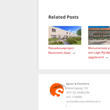
Related Posts
Nieuwbouwproject
Monumentale p
→
aan Lage Rijndij
Ravenstein klaar
→
opgeleverd
Spoor & Partners
Wateringweg 129
2031 EG HAARLEM
023- 5740881
contact@corporatiebouw.n
l