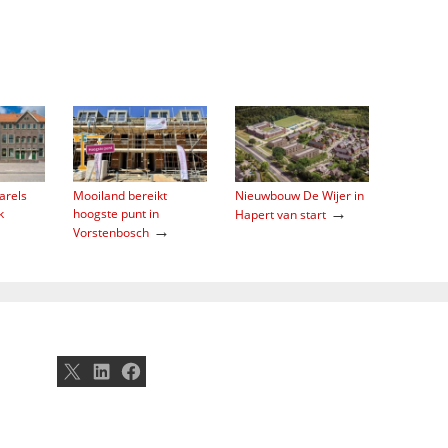
arels
Mooiland bereikt
Nieuwbouw De Wijer in
→
k
hoogste punt in
Hapert van start
→
Vorstenbosch
X
LinkedIn
Facebook