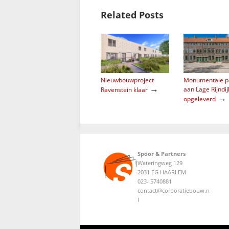
Related Posts
Nieuwbouwproject
Monumentale p
→
aan Lage Rijndij
Ravenstein klaar
→
opgeleverd
Spoor & Partners
Wateringweg 129
2031 EG HAARLEM
023- 5740881
contact@corporatiebouw.n
l