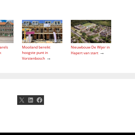
arels
Mooiland bereikt
Nieuwbouw De Wijer in
→
k
hoogste punt in
Hapert van start
→
Vorstenbosch
X
LinkedIn
Facebook