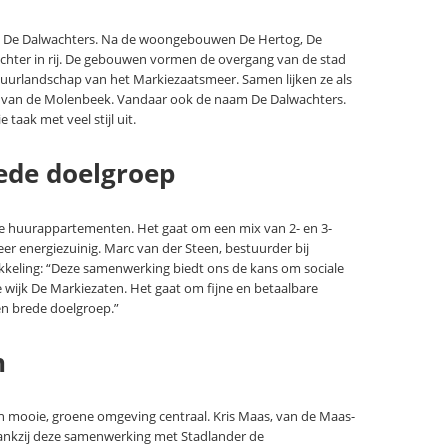
 De Dalwachters. Na de woongebouwen De Hertog, De
achter in rij. De gebouwen vormen de overgang van de stad
urlandschap van het Markiezaatsmeer. Samen lijken ze als
l van de Molenbeek. Vandaar ook de naam De Dalwachters.
 taak met veel stijl uit.
ede doelgroep
 huurappartementen. Het gaat om een mix van 2- en 3-
r energiezuinig. Marc van der Steen, bestuurder bij
kkeling: “Deze samenwerking biedt ons de kans om sociale
wijk De Markiezaten. Het gaat om fijne en betaalbare
n brede doelgroep.”
n
n mooie, groene omgeving centraal. Kris Maas, van de Maas-
t dankzij deze samenwerking met Stadlander de