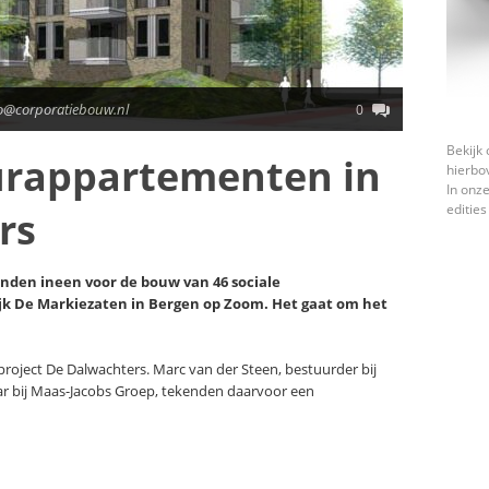
fo@corporatiebouw.nl
0
Bekijk 
uurappartementen in
hierbo
In onze
edities
rs
nden ineen voor de bouw van 46 sociale
 De Markiezaten in Bergen op Zoom. Het gaat om het
roject De Dalwachters. Marc van der Steen, bestuurder bij
aar bij Maas-Jacobs Groep, tekenden daarvoor een