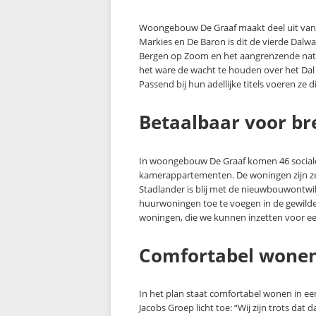
Woongebouw De Graaf maakt deel uit van
Markies en De Baron is dit de vierde Dalw
Bergen op Zoom en het aangrenzende natu
het ware de wacht te houden over het Da
Passend bij hun adellijke titels voeren ze die
Betaalbaar voor br
In woongebouw De Graaf komen 46 sociale
kamerappartementen. De woningen zijn zee
Stadlander is blij met de nieuwbouwontwi
huurwoningen toe te voegen in de gewilde 
woningen, die we kunnen inzetten voor ee
Comfortabel wone
In het plan staat comfortabel wonen in ee
Jacobs Groep licht toe: “Wij zijn trots da