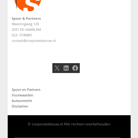
Spoor & Partners
Wateringweg 129
2031 EG HAARLEM
023- 5740881
contact@corporatiebouw.nl
X
LinkedIn
Facebook
Spoor en Partners
Voorwaarden
Auteursrecht
Disclaimer
© corporatiebouw.nl Alle rechten voorbehouden