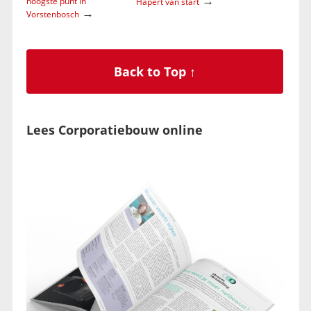
→
hoogste punt in
Hapert van start
→
Vorstenbosch
Back to Top ↑
Lees Corporatiebouw online