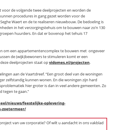
 voor de volgende twee deelprojecten en worden de
kunnen procedures in gang gezet worden voor de
t Seghe Waert en de te realiseren nieuwbouw. De bedoeling is
nheden in het verzorgingstehuis om te bouwen naar zo’n 130
 groepen huurders. En dat er bovenop het tehuis 17
 plan om een appartementencomplex te bouwen met ongeveer
ussen de (wijk)bewoners te stimuleren komt er een
deze deelprojecten staat op
vidomes.nl/projecten
.
kelingen aan de Vaartdreef. “Een groot deel van de woningen
anger zelfstandig kunnen wonen. En die woningen zijn hard
sproblematiek hier groter is dan in veel andere gemeenten. Zo
 tegen te gaan.”
eel/nieuws/feestelijke-oplevering-
n-zoetermeer/
 project van uw corporatie? Of wilt u aandacht in ons vakblad