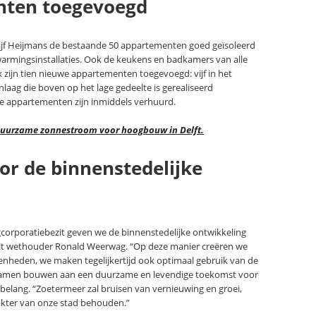
nten toegevoegd
jf Heijmans de bestaande 50 appartementen goed geïsoleerd
warmingsinstallaties. Ook de keukens en badkamers van alle
zijn tien nieuwe appartementen toegevoegd: vijf in het
nlaag die boven op het lage gedeelte is gerealiseerd
e appartementen zijn inmiddels verhuurd.
duurzame zonnestroom voor hoogbouw in Delft.
or de binnenstedelijke
orporatiebezit geven we de binnenstedelijke ontwikkeling
elt wethouder Ronald Weerwag. “Op deze manier creëren we
neenheden, we maken tegelijkertijd ook optimaal gebruik van de
 samen bouwen aan een duurzame en levendige toekomst voor
lang. “Zoetermeer zal bruisen van vernieuwing en groei,
arakter van onze stad behouden.”