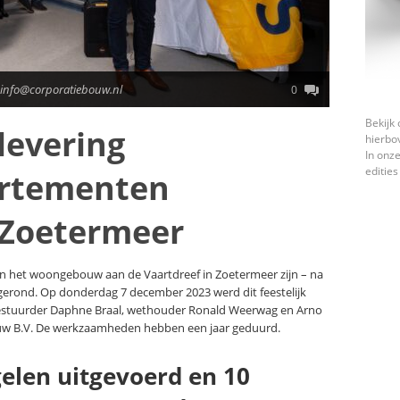
 info@corporatiebouw.nl
0
Bekijk 
levering
hierbo
In onze
edities
artementen
 Zoetermeer
 het woongebouw aan de Vaartdreef in Zoetermeer zijn – na
gerond. Op donderdag 7 december 2023 werd dit feestelijk
stuurder Daphne Braal, wethouder Ronald Weerwag en Arno
ouw B.V. De werkzaamheden hebben een jaar geduurd.
len uitgevoerd en 10