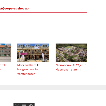
ct@corporatiebouw.nl
arels
Mooiland bereikt
Nieuwbouw De Wijer in
→
k
hoogste punt in
Hapert van start
→
Vorstenbosch
X
LinkedIn
Facebook