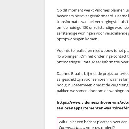
Op dit moment werkt Vidomes plannen uit
bewoners hierover geïnformeerd. Daarna 
transformatie van het verzorgingstehuis ’
om de huidige 180 onzelfstandige woonee
zelfstandige woningen voor verschillende
optopwoningen komen.
Voor de te realiseren nieuwbouw is het
45 woningen. Om het onderlinge contact t
ontmoetingsruimte. Meer informatie over 
Daphne Braal is blij met de projectontwik
zal geschikt zijn voor senioren, waar ze l
nodig in Zoetermeer, omdat de vergrijzing
pakken we samen door om de woningnood
https://www.vidomes.nl/over-ons/actu
seniorenappartementen-vaartdreef-i
Wilt u hier een bericht plaatsen over een
Corporatiebouw
voor uw project?