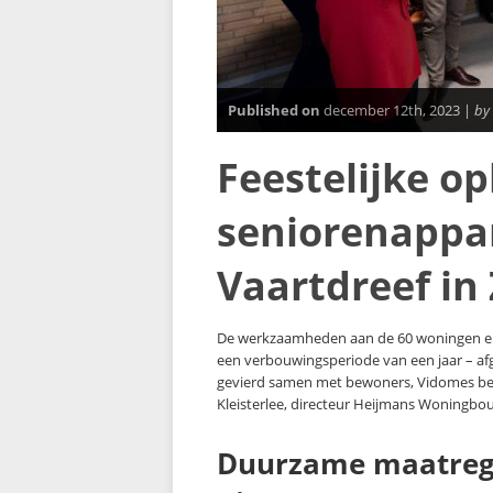
Published on
december 12th, 2023 |
by
Feestelijke op
seniorenapp
Vaartdreef in
De werkzaamheden aan de 60 woningen en
een verbouwingsperiode van een jaar – af
gevierd samen met bewoners, Vidomes be
Kleisterlee, directeur Heijmans Woningb
Duurzame maatrege