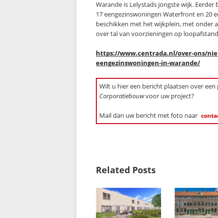
Warande is Lelystads jongste wijk. Eerd
17 eengezinswoningen Waterfront en 20 
beschikken met het wijkplein, met onder 
over tal van voorzieningen op loopafstand
https://www.centrada.nl/over-ons/ni
eengezinswoningen-in-warande/
Wilt u hier een bericht plaatsen over een
Corporatiebouw
voor uw project?
Mail dan uw bericht met foto naar
conta
Related Posts