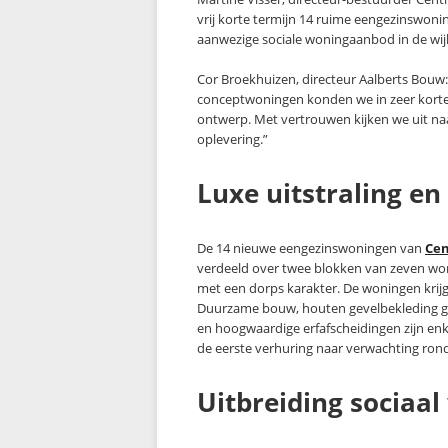
vrij korte termijn 14 ruime eengezinswonin
aanwezige sociale woningaanbod in de wi
Cor Broekhuizen, directeur Aalberts Bouw
conceptwoningen konden we in zeer korte t
ontwerp. Met vertrouwen kijken we uit na
oplevering.”
Luxe uitstraling e
De 14 nieuwe eengezinswoningen van
Cen
verdeeld over twee blokken van zeven won
met een dorps karakter. De woningen krijg
Duurzame bouw, houten gevelbekleding g
en hoogwaardige erfafscheidingen zijn enke
de eerste verhuring naar verwachting rond 
Uitbreiding sociaa