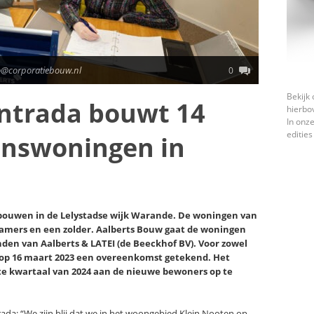
o@corporatiebouw.nl
0
Bekijk 
entrada bouwt 14
hierbo
In onze
edities
inswoningen in
bouwen in de Lelystadse wijk Warande. De woningen van
kamers en een zolder. Aalberts Bouw gaat de woningen
nden van Aalberts & LATEI (de Beeckhof BV). Voor zowel
d op 16 maart 2023 een overeenkomst getekend. Het
te kwartaal van 2024 aan de nieuwe bewoners op te
rada: “We zijn blij dat we in het woongebied Klein Nooten op