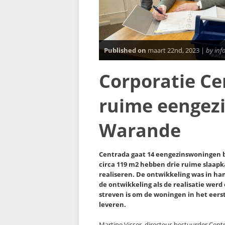
Published on
maart 22nd, 2023 |
by inf
Corporatie C
ruime eengez
Warande
Centrada gaat 14 eengezinswoningen 
circa 119 m2 hebben drie ruime slaap
realiseren. De ontwikkeling was in ha
de ontwikkeling als de realisatie wer
streven is om de woningen in het eers
leveren.
Martine Visser, directeur-bestuurder Cent