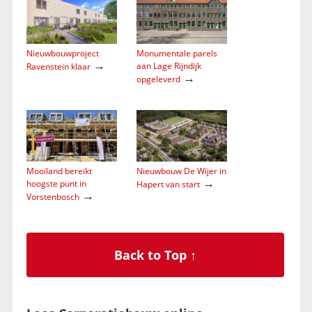
Nieuwbouwproject
Monumentale parels
→
aan Lage Rijndijk
Ravenstein klaar
→
opgeleverd
Mooiland bereikt
Nieuwbouw De Wijer in
→
hoogste punt in
Hapert van start
→
Vorstenbosch
Back to Top ↑