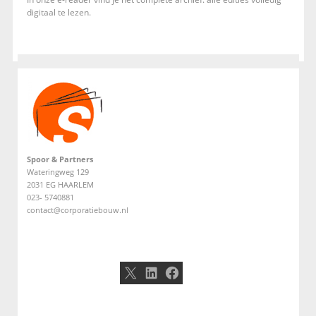
digitaal te lezen.
Spoor & Partners
Wateringweg 129
2031 EG HAARLEM
023- 5740881
contact@corporatiebouw.nl
X
LinkedIn
Facebook