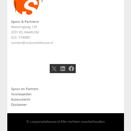
Spoor & Partners
Wateringweg 129
2031 EG HAARLEM
023- 5740881
contact@corporatiebouw.nl
X
LinkedIn
Facebook
Spoor en Partners
Voorwaarden
Auteursrecht
Disclaimer
© corporatiebouw.nl Alle rechten voorbehouden