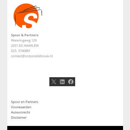
Spoor & Partners
Wateringweg 129
2031 EG HAARLEM
023- 5740881
contact@corporatiebouw.nl
X
LinkedIn
Facebook
Spoor en Partners
Voorwaarden
Auteursrecht
Disclaimer