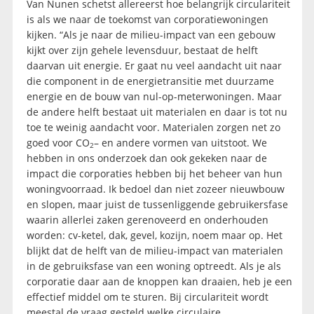
Van Nunen schetst allereerst hoe belangrijk circulariteit
is als we naar de toekomst van corporatiewoningen
kijken. “Als je naar de milieu-impact van een gebouw
kijkt over zijn gehele levensduur, bestaat de helft
daarvan uit energie. Er gaat nu veel aandacht uit naar
die component in de energietransitie met duurzame
energie en de bouw van nul-op-meterwoningen. Maar
de andere helft bestaat uit materialen en daar is tot nu
toe te weinig aandacht voor. Materialen zorgen net zo
goed voor CO
– en andere vormen van uitstoot. We
2
hebben in ons onderzoek dan ook gekeken naar de
impact die corporaties hebben bij het beheer van hun
woningvoorraad. Ik bedoel dan niet zozeer nieuwbouw
en slopen, maar juist de tussenliggende gebruikersfase
waarin allerlei zaken gerenoveerd en onderhouden
worden: cv-ketel, dak, gevel, kozijn, noem maar op. Het
blijkt dat de helft van de milieu-impact van materialen
in de gebruiksfase van een woning optreedt. Als je als
corporatie daar aan de knoppen kan draaien, heb je een
effectief middel om te sturen. Bij circulariteit wordt
meestal de vraag gesteld welke circulaire