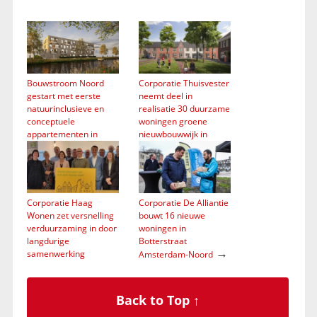
Bouwstroom Noord
Corporatie Thuisvester
gestart met eerste
neemt deel in
natuurinclusieve en
realisatie 30 duurzame
conceptuele
woningen groene
appartementen in
nieuwbouwwijk in
→
→
Groningen
Oosterhout
Corporatie Haag
Corporatie De Alliantie
Wonen zet versnelling
bouwt 16 nieuwe
verduurzaming in door
woningen in
langdurige
Botterstraat
→
samenwerking
Amsterdam-Noord
→
bouwpartners
Back to Top ↑