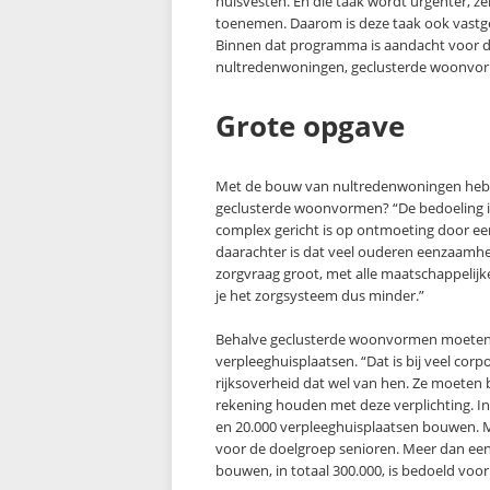
huisvesten. En die taak wordt urgenter, z
toenemen. Daarom is deze taak ook vastg
Binnen dat programma is aandacht voor d
nultredenwoningen, geclusterde woonvor
Grote opgave
Met de bouw van nultredenwoningen hebben
geclusterde woonvormen? “De bedoeling is 
complex gericht is op ontmoeting door ee
daarachter is dat veel ouderen eenzaamheid
zorgvraag groot, met alle maatschappelijk
je het zorgsysteem dus minder.”
Behalve geclusterde woonvormen moeten 
verpleeghuisplaatsen. “Dat is bij veel cor
rijksoverheid dat wel van hen. Ze moete
rekening houden met deze verplichting. I
en 20.000 verpleeghuisplaatsen bouwen. 
voor de doelgroep senioren. Meer dan een
bouwen, in totaal 300.000, is bedoeld voo