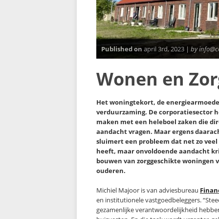
Published on
april 3rd, 2023 |
by info@c
Wonen en Zor
Het woningtekort, de energiearmoede
verduurzaming. De corporatiesector h
maken met een heleboel zaken die di
aandacht vragen. Maar ergens daarac
sluimert een probleem dat net zo veel
heeft, maar onvoldoende aandacht kri
bouwen van zorggeschikte woningen 
ouderen.
Michiel Majoor is van adviesbureau
Finan
en institutionele vastgoedbeleggers. “Stee
gezamenlijke verantwoordelijkheid hebb