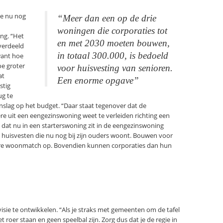
ie nu nog
“Meer dan een op de drie
woningen die corporaties tot
ng. “Het
en met 2030 moeten bouwen,
 verdeeld
in totaal 300.000, is bedoeld
want hoe
oe groter
voor huisvesting van senioren.
at
Een enorme opgave”
stig
ug te
nslag op het budget. “Daar staat tegenover dat de
ere uit een eengezinswoning weet te verleiden richting een
dat nu in een starterswoning zit in de eengezinswoning
r huisvesten die nu nog bij zijn ouders woont. Bouwen voor
ere woonmatch op. Bovendien kunnen corporaties dan hun
isie te ontwikkelen. “Als je straks met gemeenten om de tafel
et roer staan en geen speelbal zijn. Zorg dus dat je de regie in