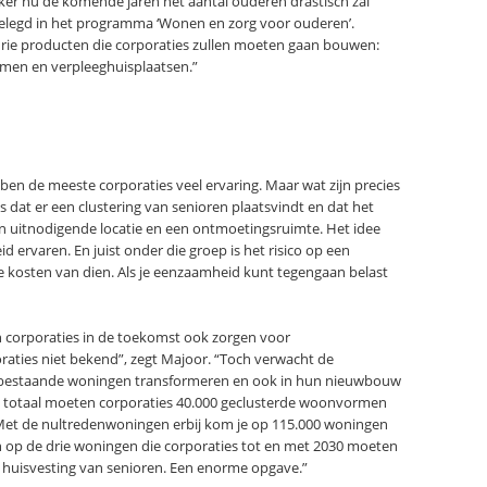
eker nu de komende jaren het aantal ouderen drastisch zal
elegd in het programma ‘Wonen en zorg voor ouderen’.
rie producten die corporaties zullen moeten gaan bouwen:
men en verpleeghuisplaatsen.”
 de meeste corporaties veel ervaring. Maar wat zijn precies
dat er een clustering van senioren plaatsvindt en dat het
n uitnodigende locatie en een ontmoetingsruimte. Het idee
 ervaren. En juist onder die groep is het risico op een
e kosten van dien. Als je eenzaamheid kunt tegengaan belast
corporaties in de toekomst ook zorgen voor
poraties niet bekend”, zegt Majoor. “Toch verwacht de
n bestaande woningen transformeren en ook in hun nieuwbouw
n totaal moeten corporaties 40.000 geclusterde woonvormen
Met de nultredenwoningen erbij kom je op 115.000 woningen
 op de drie woningen die corporaties tot en met 2030 moeten
r huisvesting van senioren. Een enorme opgave.”