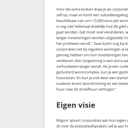
Voor die extra kosten draai je als corporat
zelf op, maar er komt een subsidieregeling
beschikbaar van zo’n 15.000 euro per woni
is nog niet helemaal duidelijk hoe dit geld
gaat worden. Dat moet snel veranderen, 
langer investeringen worden uitgesteld, h
het probleem wordt.” Daar komt nog bij d
corporaties het bij reguliere woningen al la
genoeg hebben om hun investeringen ter
verdienen. Een zorgwoning is een extra aa
verhuisketen langer wordt. Als je een oud
geclusterd wooncomplex, kun je een gezin 
huisvesten. En kun je ook weer een starte
ouderen levert doorstroming en een bet
huur naar de streefhuur verhogen.”
Eigen visie
Majoor spoort corporaties aan hun eigen v
zit over de prestatieafspraken, wil je aan h