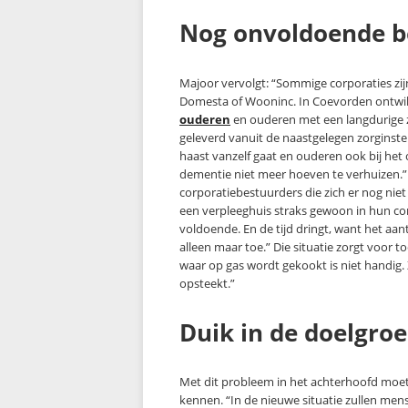
Nog onvoldoende b
Majoor vervolgt: “Sommige corporaties zij
Domesta of Wooninc. In Coevorden ontwik
ouderen
en ouderen met een langdurige 
geleverd vanuit de naastgelegen zorginste
haast vanzelf gaat en ouderen ook bij het
dementie niet meer hoeven te verhuizen.”
corporatiebestuurders die zich er nog ni
een verpleeghuis straks gewoon in hun cor
voldoende. En de tijd dringt, want het a
alleen maar toe.” Die situatie zorgt voo
waar op gas wordt gekookt is niet handig. 
opsteekt.”
Duik in de doelgro
Met dit probleem in het achterhoofd moe
kennen. “In de nieuwe situatie zullen men