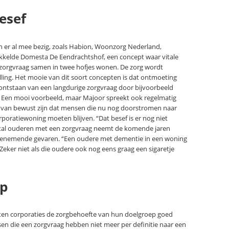
esef
n er al mee bezig, zoals Habion, Woonzorg Nederland,
kelde Domesta De Eendrachtshof, een concept waar vitale
zorgvraag samen in twee hofjes wonen. De zorg wordt
lling. Het mooie van dit soort concepten is dat ontmoeting
 ontstaan van een langdurige zorgvraag door bijvoorbeeld
 Een mooi voorbeeld, maar Majoor spreekt ook regelmatig
et van bewust zijn dat mensen die nu nog doorstromen naar
poratiewoning moeten blijven. “Dat besef is er nog niet
antal ouderen met een zorgvraag neemt de komende jaren
r toenemende gevaren. “Een oudere met dementie in een woning
Zeker niet als die oudere ook nog eens graag een sigaretje
ep
ten corporaties de zorgbehoefte van hun doelgroep goed
sen die een zorgvraag hebben niet meer per definitie naar een