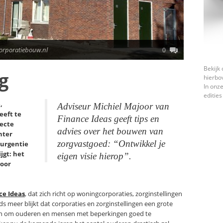
orporatiebouw.nl
0
Bekijk 
g
hierbo
In onze
edities
,
Adviseur Michiel Majoor van
eeft te
Finance Ideas geeft tips en
recte
advies over het bouwen van
hter
zorgvastgoed: “Ontwikkel je
 urgentie
jgt: het
eigen visie hierop”.
voor
ce Ideas
, dat zich richt op woningcorporaties, zorginstellingen
ds meer blijkt dat corporaties en zorginstellingen een grote
en om ouderen en mensen met beperkingen goed te