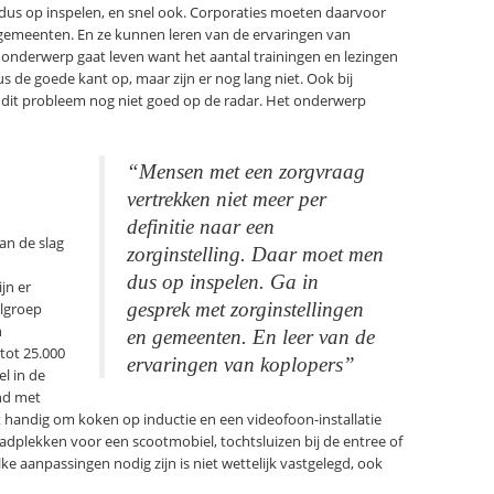
 dus op inspelen, en snel ook. Corporaties moeten daarvoor
 gemeenten. En ze kunnen leren van de ervaringen van
t onderwerp gaat leven want het aantal trainingen en lezingen
s de goede kant op, maar zijn er nog lang niet. Ook bij
dit probleem nog niet goed op de radar. Het onderwerp
“Mensen met een zorgvraag
vertrekken niet meer per
definitie naar een
an de slag
zorginstelling. Daar moet men
dus op inspelen. Ga in
jn er
gesprek met zorginstellingen
elgroep
n
en gemeenten. En leer van de
tot 25.000
ervaringen van koplopers”
el in de
nd met
het handig om koken op inductie en een videofoon-installatie
adplekken voor een scootmobiel, tochtsluizen bij de entree of
ke aanpassingen nodig zijn is niet wettelijk vastgelegd, ook